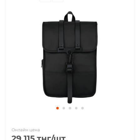
Онлайн цена
29 115
тнг
/шт