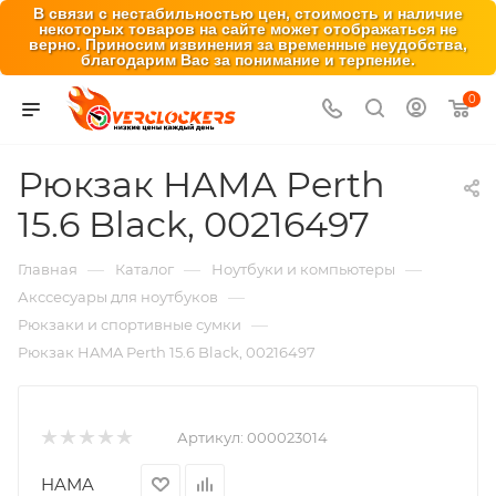
В связи с нестабильностью цен, стоимость и наличие
некоторых товаров на сайте может отображаться не
верно. Приносим извинения за временные неудобства,
благодарим Вас за понимание и терпение.
0
Рюкзак HAMA Perth
15.6 Black, 00216497
—
—
—
Главная
Каталог
Ноутбуки и компьютеры
—
Акссесуары для ноутбуков
—
Рюкзаки и спортивные сумки
Рюкзак HAMA Perth 15.6 Black, 00216497
Артикул:
000023014
HAMA