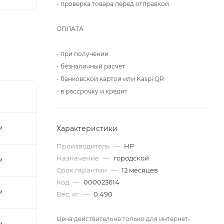
- проверка товара перед отправкой
ОПЛАТА
- при получении
- безналичный расчет
- банковской картой или Kaspi QR
- в рассрочку и кредит
Характеристики
и
Производитель
—
HP
Назначение
—
городской
и
Срок гарантии
—
12 месяцев
Код
—
000023614
и
Вес, кг
—
0.490
Цена действительна только для интернет-
и