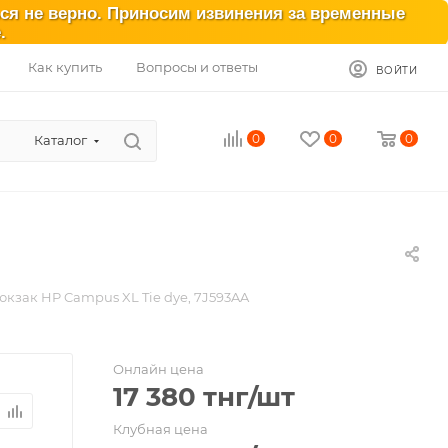
ься не верно. Приносим извинения за временные
.
Как купить
Вопросы и ответы
ВОЙТИ
0
0
0
Каталог
юкзак HP Campus XL Tie dye, 7J593AA
Онлайн цена
17 380
тнг
/шт
Клубная цена