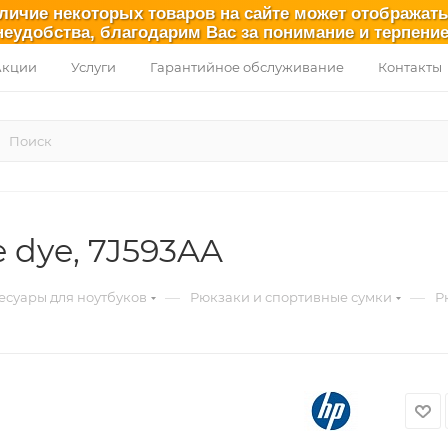
аличие некоторых товаров на сайте может отображат
неудобства, благодарим Вас за понимание и терпение
Акции
Услуги
Гарантийное обслуживание
Контакты
 dye, 7J593AA
—
—
есуары для ноутбуков
Рюкзаки и спортивные сумки
Р