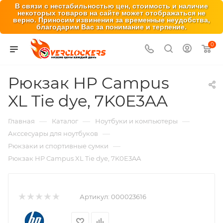
В связи с нестабильностью цен, стоимость и наличие
некоторых товаров на сайте может отображаться не
верно. Приносим извинения за временные неудобства,
благодарим Вас за понимание и терпение.
0
Рюкзак HP Campus
XL Tie dye, 7K0E3AA
—
—
—
Главная
Каталог
Ноутбуки и компьютеры
—
Акссесуары для ноутбуков
—
Рюкзаки и спортивные сумки
Рюкзак HP Campus XL Tie dye, 7K0E3AA
Артикул:
000023616