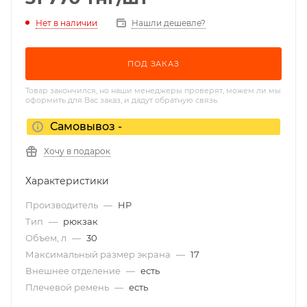
Нет в наличии
Нашли дешевле?
ПОД ЗАКАЗ
Товар закончился, но наши менеджеры проверят, можем ли мы
оформить для Вас заказ, и дадут обратную связь.
Самовывоз -
Хочу в подарок
Характеристики
Производитель
—
HP
Тип
—
рюкзак
Объем, л
—
30
Максимальный размер экрана
—
17
Внешнее отделение
—
есть
Плечевой ремень
—
есть