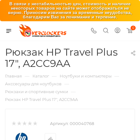
В связи с нестабильностью цен, стоимость и наличие
некоторых товаров на сайте может отображаться не
верно. Приносим извинения за временные неудобства,
благодарим Вас за понимание и терпение.
0
Рюкзак HP Travel Plus
17", A2CC9AA
—
—
—
Главная
Каталог
Ноутбуки и компьютеры
—
Акссесуары для ноутбуков
—
Рюкзаки и спортивные сумки
Рюкзак HP Travel Plus 17", A2CC9AA
Артикул:
000040768