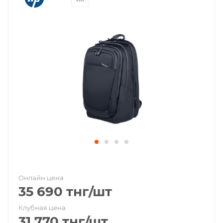
Онлайн цена
35 690
тнг
/шт
Клубная цена
31 770
тнг
/шт