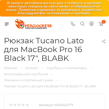
В связи с нестабильностью цен, стоимость и наличие
некоторых товаров на сайте может отображаться не
верно. Приносим извинения за временные неудобства,
благодарим Вас за понимание и терпение.
0
Рюкзак Tucano Lato
для MacBook Pro 16
Black 17", BLABK
—
—
—
Главная
Каталог
Ноутбуки и компьютеры
—
Акссесуары для ноутбуков
—
Рюкзаки и спортивные сумки
Рюкзак Tucano Lato для MacBook Pro 16 Black 17", BLABK
Артикул:
000040777