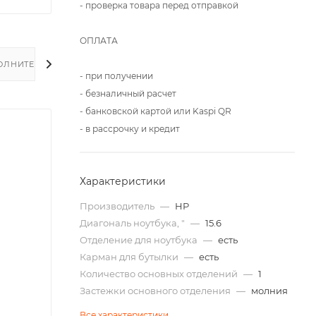
- проверка товара перед отправкой
ОПЛАТА
ОЛНИТЕЛЬНО
- при получении
- безналичный расчет
- банковской картой или Kaspi QR
- в рассрочку и кредит
Характеристики
Производитель
—
HP
Диагональ ноутбука, "
—
15.6
Отделение для ноутбука
—
есть
Карман для бутылки
—
есть
Количество основных отделений
—
1
Застежки основного отделения
—
молния
Все характеристики