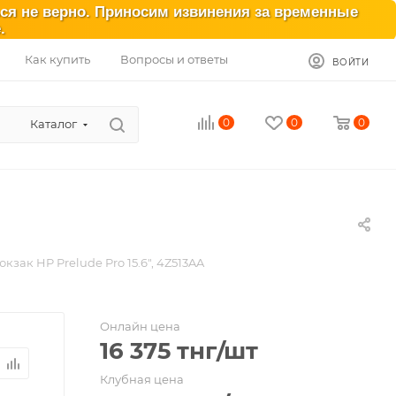
ься не верно. Приносим извинения за временные
.
Как купить
Вопросы и ответы
ВОЙТИ
0
0
0
Каталог
юкзак HP Prelude Pro 15.6", 4Z513AA
Онлайн цена
16 375
тнг
/шт
Клубная цена