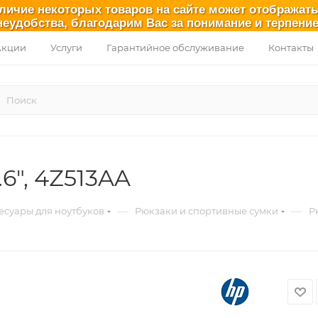
аличие некоторых товаров на сайте может отображат
неудобства, благодарим Вас за понимание и терпение
Акции
Услуги
Гарантийное обслуживание
Контакты
.6", 4Z513AA
—
—
есуары для ноутбуков
Рюкзаки и спортивные сумки
Р