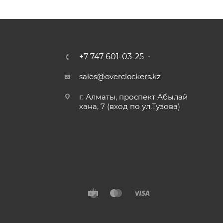
+7 747 601-03-25
sales@overclockers.kz
г. Алматы, проспект Абылай
хана, 7 (вход по ул.Тузова)
Алматы
Павлодар
Б