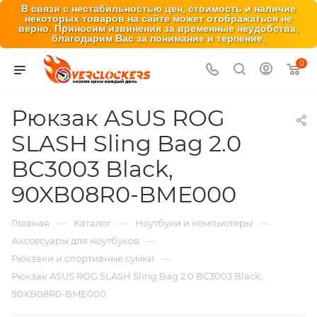
В связи с нестабильностью цен, стоимость и наличие
некоторых товаров на сайте может отображаться не
верно. Приносим извинения за временные неудобства,
благодарим Вас за понимание и терпение.
0
Рюкзак ASUS ROG
SLASH Sling Bag 2.0
BC3003 Black,
90XB08R0-BME000
—
—
—
Главная
Каталог
Ноутбуки и компьютеры
—
Акссесуары для ноутбуков
—
Рюкзаки и спортивные сумки
Рюкзак ASUS ROG SLASH Sling Bag 2.0 BC3003 Black,
90XB08R0-BME000