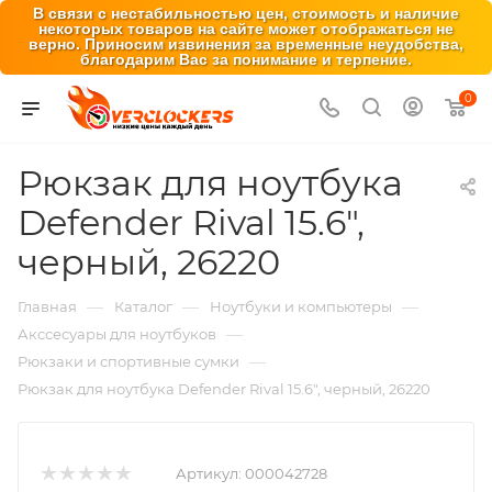
В связи с нестабильностью цен, стоимость и наличие
некоторых товаров на сайте может отображаться не
верно. Приносим извинения за временные неудобства,
благодарим Вас за понимание и терпение.
0
Рюкзак для ноутбука
Defender Rival 15.6",
черный, 26220
—
—
—
Главная
Каталог
Ноутбуки и компьютеры
—
Акссесуары для ноутбуков
—
Рюкзаки и спортивные сумки
Рюкзак для ноутбука Defender Rival 15.6", черный, 26220
Артикул:
000042728