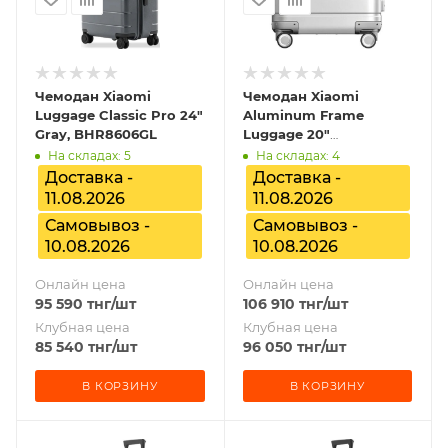
Чемодан Xiaomi
Чемодан Xiaomi
Luggage Classic Pro 24"
Aluminum Frame
Gray, BHR8606GL
Luggage 20"
BHR8840GL
На складах: 5
На складах: 4
Доставка -
Доставка -
11.08.2026
11.08.2026
Самовывоз -
Самовывоз -
10.08.2026
10.08.2026
Онлайн цена
Онлайн цена
95 590
тнг
/шт
106 910
тнг
/шт
Клубная цена
Клубная цена
85 540
тнг
/шт
96 050
тнг
/шт
В КОРЗИНУ
В КОРЗИНУ