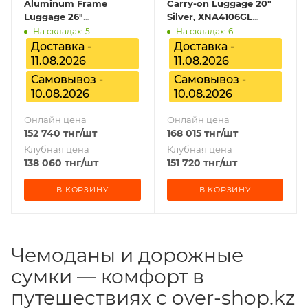
Aluminum Frame
Carry-on Luggage 20"
Luggage 26"
Silver, XNA4106GL
BHR9079GL
XMJDX01RM
На складах: 5
На складах: 6
Доставка -
Доставка -
11.08.2026
11.08.2026
Самовывоз -
Самовывоз -
10.08.2026
10.08.2026
Онлайн цена
Онлайн цена
152 740
тнг
/шт
168 015
тнг
/шт
Клубная цена
Клубная цена
138 060
тнг
/шт
151 720
тнг
/шт
В КОРЗИНУ
В КОРЗИНУ
Чемоданы и дорожные
сумки — комфорт в
путешествиях с over-shop.kz