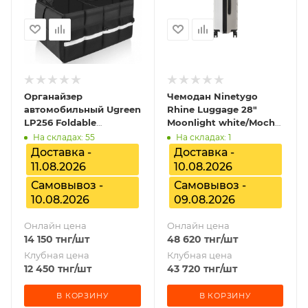
Органайзер
Чемодан Ninetygo
автомобильный Ugreen
Rhine Luggage 28"
LP256 Foldable
Moonlight white/Mocha
Multifunctional Car
brown, 6941413222136
На складах: 55
На складах: 1
Trunk Organizer, 80710
Доставка -
Доставка -
11.08.2026
10.08.2026
Самовывоз -
Самовывоз -
10.08.2026
09.08.2026
Онлайн цена
Онлайн цена
14 150
тнг
/шт
48 620
тнг
/шт
Клубная цена
Клубная цена
12 450
тнг
/шт
43 720
тнг
/шт
В КОРЗИНУ
В КОРЗИНУ