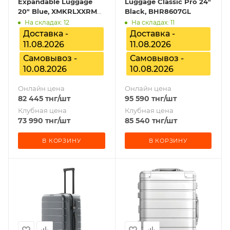
Expandable Luggage
Luggage Classic Pro 24"
20" Blue, XMKRLXXRM
Black, BHR8607GL
BHR9452GL
На складах: 12
На складах: 11
Доставка -
Доставка -
11.08.2026
11.08.2026
Самовывоз -
Самовывоз -
10.08.2026
10.08.2026
Онлайн цена
Онлайн цена
82 445
тнг
/шт
95 590
тнг
/шт
Клубная цена
Клубная цена
73 990
тнг
/шт
85 540
тнг
/шт
В КОРЗИНУ
В КОРЗИНУ