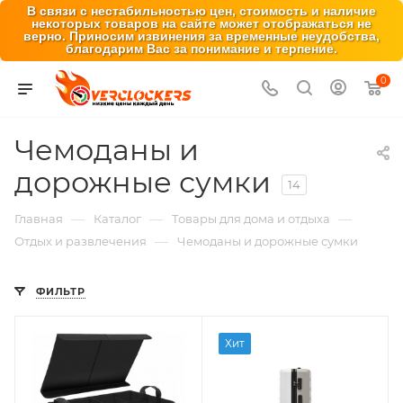
В связи с нестабильностью цен, стоимость и наличие
некоторых товаров на сайте может отображаться не
верно. Приносим извинения за временные неудобства,
благодарим Вас за понимание и терпение.
0
Чемоданы и
дорожные сумки
14
—
—
—
Главная
Каталог
Товары для дома и отдыха
—
Отдых и развлечения
Чемоданы и дорожные сумки
ФИЛЬТР
Хит