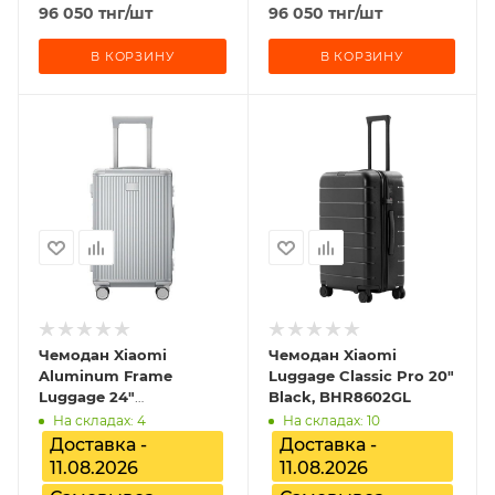
96 050
тнг
/шт
96 050
тнг
/шт
В КОРЗИНУ
В КОРЗИНУ
Чемодан Xiaomi
Чемодан Xiaomi
Aluminum Frame
Luggage Classic Pro 20"
Luggage 24"
Black, BHR8602GL
BHR9078GL
На складах: 4
На складах: 10
Доставка -
Доставка -
11.08.2026
11.08.2026