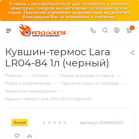
В связи с нестабильностью цен, стоимость и наличие
некоторых товаров на сайте может отображаться не
верно. Приносим извинения за временные неудобства,
благодарим Вас за понимание и терпение.
0
Кувшин-термос Lara
LR04-84 1л (черный)
—
—
—
Главная
Каталог
Товары для дома и отдыха
—
—
Отдых и развлечения
Туризм и отдых на природе
—
Термосы и термокружки
Кувшин-термос Lara LR04-84 1л (черный)
Акция
Артикул:
000042002