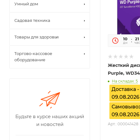
Умный дом
Садовая техника
Товары для здоровья
10
21
дн
час
Торгово-кассовое
оборудование
Жесткий дис
Purple, WD3
На складах: 5
Доставка -
09.08.2026
Самовывоз
09.08.2026
Будьте в курсе наших акций
и новостей
Арт.: 000041428