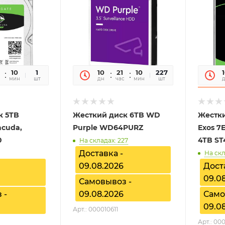
10
43
1
10
21
10
43
227
мин
сек
шт
дн
час
мин
сек
шт
к 5TB
Жесткий диск 6TB WD
Жестки
acuda,
Purple WD64PURZ
Exos 7
0
4TB S
На складах: 227
Доставка -
На скл
09.08.2026
Дост
09.0
Самовывоз -
 -
09.08.2026
Само
09.0
Арт.: 000010611
Арт.: 00