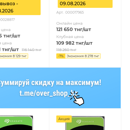
вывоз -
09.08.2026
8.2026
Арт.: 000017965
00028817
Онлайн цена
121 650
тнг
/шт
 цена
5
тнг
/шт
Клубная цена
109 982
тнг
/шт
я цена
1
тнг
/шт
116 140
тнг
118 260
тнг
ономия
8 129
тнг
-
7
%
Экономия
8 278
тнг
Акция