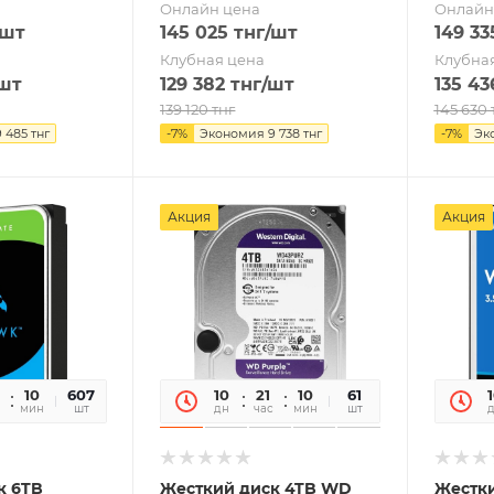
Онлайн цена
Онлайн
/шт
145 025
тнг
/шт
149 33
Клубная цена
Клубна
шт
129 382
тнг
/шт
135 43
139 120
тнг
145 630
9 485
тнг
-
7
%
Экономия
9 738
тнг
-
7
%
Эк
Акция
Акция
10
43
607
10
21
10
43
61
мин
сек
шт
дн
час
мин
сек
шт
к 6TB
Жесткий диск 4TB WD
Жестк