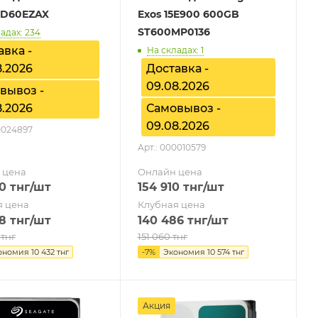
WD60EZAX
Exos 15E900 600GB
ST600MP0136
адах: 234
авка -
На складах: 1
8.2026
Доставка -
09.08.2026
вывоз -
8.2026
Самовывоз -
09.08.2026
0024897
Арт.: 000010579
 цена
Онлайн цена
0
тнг
/шт
154 910
тнг
/шт
я цена
Клубная цена
8
тнг
/шт
140 486
тнг
/шт
тнг
151 060
тнг
ономия
10 432
тнг
-
7
%
Экономия
10 574
тнг
Акция