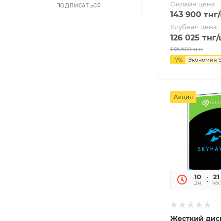
Онлайн цена
ПОДПИСАТЬСЯ
143 900
тнг
Клубная цена
126 025
тнг
/
135 510
тнг
-
7
%
Экономия
Акция
10
21
дн
час
Жесткий дис