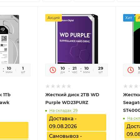
Акция
Хит
10
43
1
10
21
10
43
29
мин
сек
шт
дн
час
мин
сек
шт
 1Tb
Жесткий диск 2TB WD
Жестки
Hawk
Purple WD23PURZ
Seagat
ST400
На складах: 29
Доставка -
На скл
09.08.2026
Дост
09.0
Самовывоз -