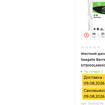
10
21
дн
час
Жесткий дис
Seagate Barr
ST5000LM00
На складах: 1
Доставка -
09.08.2026
Самовывоз
09.08.2026
Арт.: 000042176