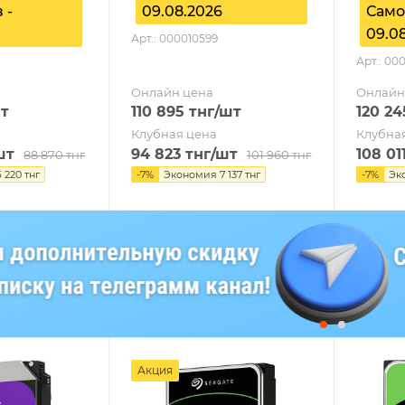
 -
09.08.2026
Само
09.0
Арт.: 000010599
Арт.: 00
Онлайн цена
Онлайн
т
110 895
тнг
/шт
120 24
Клубная цена
Клубна
шт
94 823
тнг
/шт
108 01
88 870
тнг
101 960
тнг
6 220
тнг
-
7
%
Экономия
7 137
тнг
-
7
%
Эк
Акция