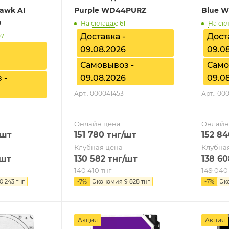
awk AI
Purple WD44PURZ
Blue 
9
На складах: 61
На скл
Доставка -
Дост
07
09.08.2026
09.0
Самовывоз -
Само
 -
09.08.2026
09.0
Арт.: 000041453
Арт.: 00
Онлайн цена
Онлайн
/шт
151 780
тнг
/шт
152 84
Клубная цена
Клубна
/шт
130 582
тнг
/шт
138 60
140 410
тнг
149 040
10 243
тнг
-
7
%
Экономия
9 828
тнг
-
7
%
Эк
Акция
Акция