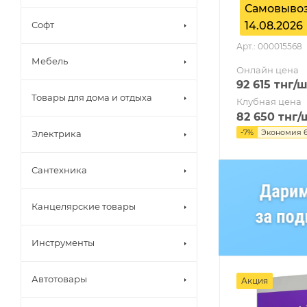
Самовывоз
Софт
14.08.2026
Арт.: 000015568
Мебель
Онлайн цена
92 615
тнг
/ш
Товары для дома и отдыха
Клубная цена
82 650
тнг
/
-
7
%
Экономия
Электрика
Сантехника
Канцелярские товары
Инструменты
Автотовары
Акция