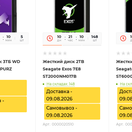
10
43
5
10
21
10
43
148
мин
сек
шт
дн
час
мин
сек
шт
к 3ТБ WD
Жесткий диск 2TB
Жестки
4PURZ
Seagate Exos 7E8
Seagat
ST2000NM017B
ST600
На складах: 148
На скл
Доставка -
Дост
09.08.2026
09.0
 -
Самовывоз -
Само
09.08.2026
09.0
Арт.: 0000020510
Арт.: 00