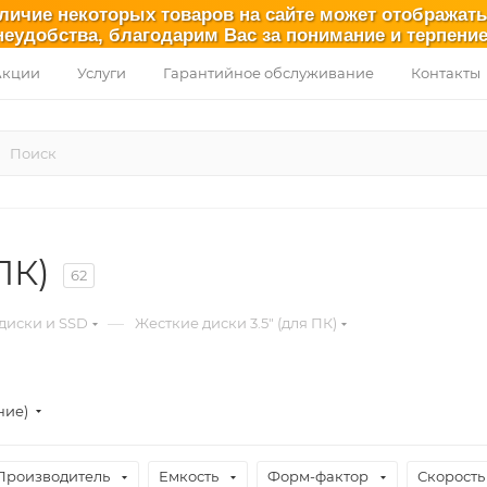
аличие некоторых товаров на сайте может отображат
неудобства, благодарим Вас за понимание и терпение
Акции
Услуги
Гарантийное обслуживание
Контакты
ПК)
62
—
диски и SSD
Жесткие диски 3.5" (для ПК)
ние)
Производитель
Емкость
Форм-фактор
Скорость