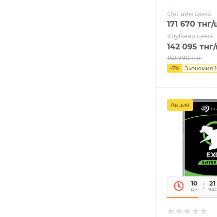
Онлайн цена
171 670
тнг
/
Клубная цена
142 095
тнг
152 790
тнг
-
7
%
Экономия
Акция
10
21
дн
час