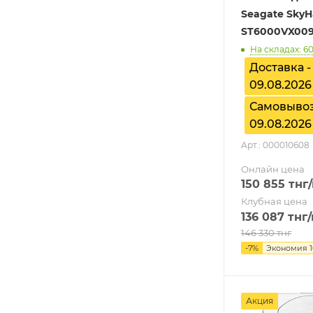
Seagate SkyH
ST6000VX00
На складах: 6
Доставка -
09.08.2026
Самовывоз
09.08.2026
Арт.: 000010608
Онлайн цена
150 855
тнг
Клубная цена
136 087
тнг
146 330
тнг
-
7
%
Экономия
Акция