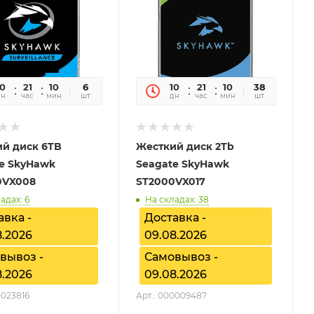
10
21
10
43
6
10
21
10
43
38
дн
час
мин
сек
шт
дн
час
мин
сек
шт
й диск 6TB
Жесткий диск 2Tb
e SkyHawk
Seagate SkyHawk
0VX008
ST2000VX017
адах: 6
На складах: 38
авка -
Доставка -
8.2026
09.08.2026
вывоз -
Самовывоз -
8.2026
09.08.2026
0023816
Арт.: 000009487