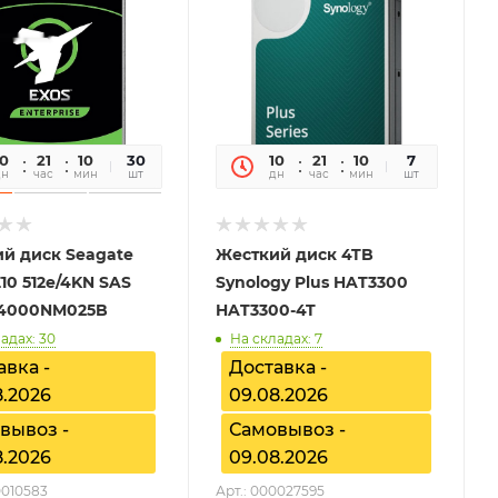
10
21
10
43
30
10
21
10
43
7
дн
час
мин
сек
шт
дн
час
мин
сек
шт
й диск Seagate
Жесткий диск 4TB
E10 512e/4KN SAS
Synology Plus HAT3300
T4000NM025B
HAT3300-4T
адах: 30
На складах: 7
авка -
Доставка -
8.2026
09.08.2026
вывоз -
Самовывоз -
8.2026
09.08.2026
0010583
Арт.: 000027595