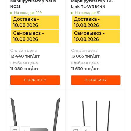
Маршрутизатор Netis
Маршрутизатор TP-
NC21
Link TL-WR844N
На складах: 129
На складах: 51
Доставка -
Доставка -
10.08.2026
10.08.2026
Самовывоз -
Самовывоз -
10.08.2026
10.08.2026
Онлайн цена
Онлайн цена
12 440
тнг
/шт
13 065
тнг
/шт
Клубная цена
Клубная цена
11 080
тнг
/шт
11 630
тнг
/шт
В КОРЗИНУ
В КОРЗИНУ