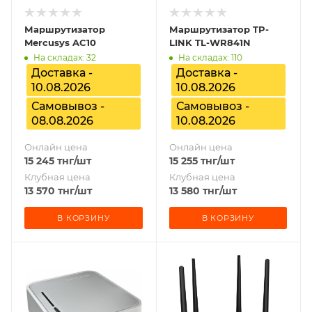
Маршрутизатор
Маршрутизатор TP-
Mercusys AC10
LINK TL-WR841N
На складах: 32
На складах: 110
Доставка -
Доставка -
10.08.2026
10.08.2026
Самовывоз -
Самовывоз -
08.08.2026
10.08.2026
Онлайн цена
Онлайн цена
15 245
тнг
/шт
15 255
тнг
/шт
Клубная цена
Клубная цена
13 570
тнг
/шт
13 580
тнг
/шт
В КОРЗИНУ
В КОРЗИНУ