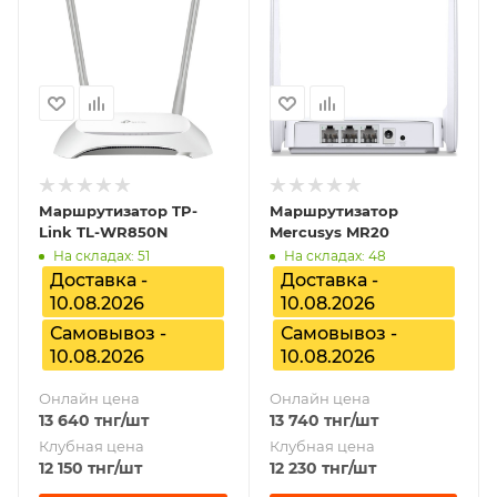
Маршрутизатор TP-
Маршрутизатор
Link TL-WR850N
Mercusys MR20
На складах: 51
На складах: 48
Доставка -
Доставка -
10.08.2026
10.08.2026
Самовывоз -
Самовывоз -
10.08.2026
10.08.2026
Онлайн цена
Онлайн цена
13 640
тнг
/шт
13 740
тнг
/шт
Клубная цена
Клубная цена
12 150
тнг
/шт
12 230
тнг
/шт