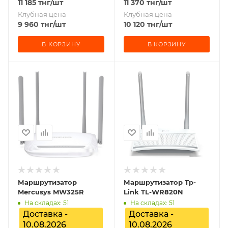
11 185
тнг
/шт
11 370
тнг
/шт
Клубная цена
Клубная цена
9 960
тнг
/шт
10 120
тнг
/шт
В КОРЗИНУ
В КОРЗИНУ
Маршрутизатор
Маршрутизатор Tp-
Mercusys MW325R
Link TL-WR820N
На складах: 51
На складах: 51
Доставка -
Доставка -
10.08.2026
10.08.2026