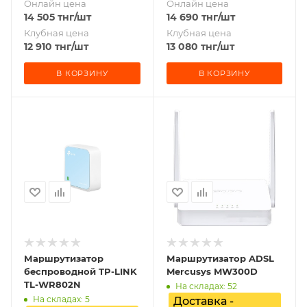
Онлайн цена
Онлайн цена
14 505
тнг
/шт
14 690
тнг
/шт
Клубная цена
Клубная цена
12 910
тнг
/шт
13 080
тнг
/шт
В КОРЗИНУ
В КОРЗИНУ
Маршрутизатор
Маршрутизатор ADSL
беспроводной TP-LINK
Mercusys MW300D
TL-WR802N
На складах: 52
На складах: 5
Доставка -