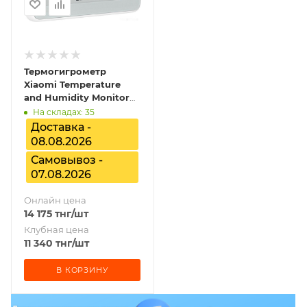
Термогигрометр
Xiaomi Temperature
and Humidity Monitor
Clock White
На складах: 35
BHR5435GL/LYWSD02MMC
Доставка -
08.08.2026
Самовывоз -
07.08.2026
Онлайн цена
14 175
тнг
/шт
Клубная цена
11 340
тнг
/шт
В КОРЗИНУ