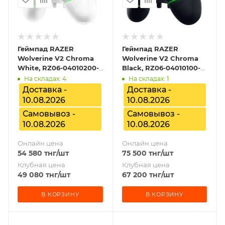
Геймпад RAZER
Геймпад RAZER
Wolverine V2 Chroma
Wolverine V2 Chroma
White, RZ06-04010200-
Black, RZ06-04010100-
R3M1
R3M1
На складах: 4
На складах: 1
Доставка -
Доставка -
10.08.2026
10.08.2026
Самовывоз -
Самовывоз -
10.08.2026
10.08.2026
Онлайн цена
Онлайн цена
54 580
тнг
/шт
75 500
тнг
/шт
Клубная цена
Клубная цена
49 080
тнг
/шт
67 200
тнг
/шт
В КОРЗИНУ
В КОРЗИНУ