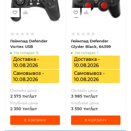
Геймпад Defender
Геймпад Defender
Vortex USB
Glyder Black, 64399
На складах: 6
На складах: 1
Доставка -
Доставка -
10.08.2026
10.08.2026
Самовывоз -
Самовывоз -
10.08.2026
10.08.2026
Онлайн цена
Онлайн цена
2 575
тнг
/шт
3 985
тнг
/шт
Клубная цена
Клубная цена
2 350
тнг
/шт
3 550
тнг
/шт
В КОРЗИНУ
В КОРЗИНУ