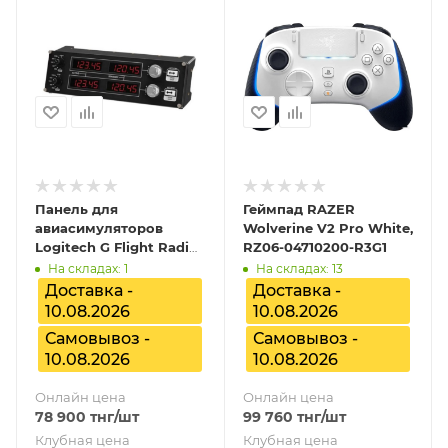
Панель для
Геймпад RAZER
авиасимуляторов
Wolverine V2 Pro White,
Logitech G Flight Radio
RZ06-04710200-R3G1
Panel, 945-000011
На складах: 1
На складах: 13
Доставка -
Доставка -
10.08.2026
10.08.2026
Самовывоз -
Самовывоз -
10.08.2026
10.08.2026
Онлайн цена
Онлайн цена
78 900
тнг
/шт
99 760
тнг
/шт
Клубная цена
Клубная цена