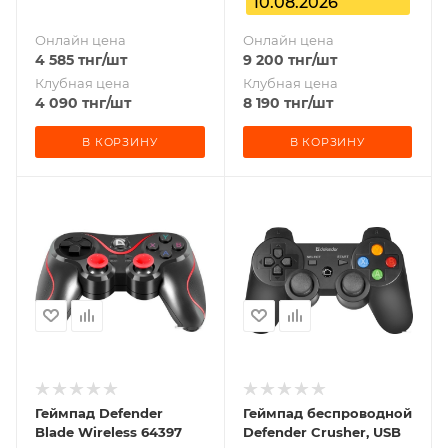
10.08.2026
Онлайн цена
Онлайн цена
4 585
тнг
/шт
9 200
тнг
/шт
Клубная цена
Клубная цена
4 090
тнг
/шт
8 190
тнг
/шт
В КОРЗИНУ
В КОРЗИНУ
Геймпад Defender
Геймпад беспроводной
Blade Wireless 64397
Defender Crusher, USB