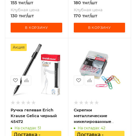
155
тнг
/шт
180
тнг
/шт
Клубная цена
Клубная цена
130
тнг
/шт
170
тнг
/шт
В КОРЗИНУ
В КОРЗИНУ
Акция
Ручка гелевая Erich
Скрепки
Krause Gelica черный
металлические
45472
никелированные
Comix B3507 29mm
На складах: 51
На складах: 42
(100 скрепок)
Доставка -
Доставка -