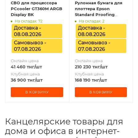
СВО для процессора
Рулонная бумага для
PCcooler GT360M ARGB
плоттера Epson
Display BK
Standard Proofing
Paper, C13S045007
На складах: 72
На складах: 2
Доставка -
Доставка -
08.08.2026
08.08.2026
Самовывоз -
Самовывоз -
07.08.2026
07.08.2026
Онлайн цена
Онлайн цена
41 460
тнг
/шт
210 230
тнг
/шт
Клубная цена
Клубная цена
36 900
тнг
/шт
168 190
тнг
/шт
В КОРЗИНУ
В КОРЗИНУ
Канцелярские товары для
дома и офиса в интернет-