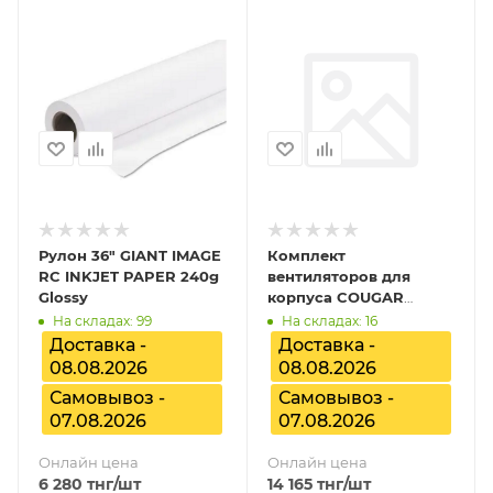
Рулон 36" GIANT IMAGE
Комплект
RC INKJET PAPER 240g
вентиляторов для
Glossy
корпуса COUGAR
Unity360-RB ARGB, CF-
На складах: 99
На складах: 16
UN360RB-RGB
Доставка -
Доставка -
08.08.2026
08.08.2026
Самовывоз -
Самовывоз -
07.08.2026
07.08.2026
Онлайн цена
Онлайн цена
6 280
тнг
/шт
14 165
тнг
/шт