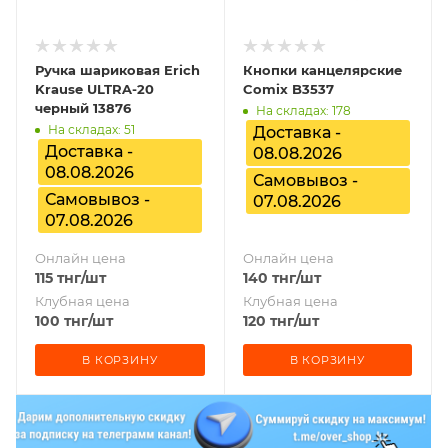
Ручка шариковая Erich
Кнопки канцелярские
Krause ULTRA-20
Comix B3537
черный 13876
На складах: 178
На складах: 51
Доставка -
Доставка -
08.08.2026
08.08.2026
Самовывоз -
Самовывоз -
07.08.2026
07.08.2026
Онлайн цена
Онлайн цена
115
тнг
/шт
140
тнг
/шт
Клубная цена
Клубная цена
100
тнг
/шт
120
тнг
/шт
В КОРЗИНУ
В КОРЗИНУ