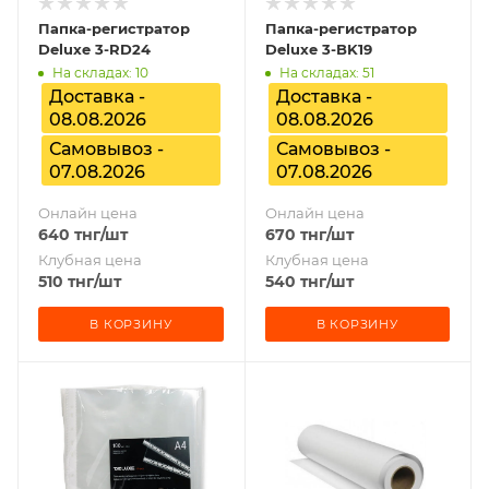
Папка-регистратор
Папка-регистратор
Deluxe 3-RD24
Deluxe 3-BK19
На складах: 10
На складах: 51
Доставка -
Доставка -
08.08.2026
08.08.2026
Самовывоз -
Самовывоз -
07.08.2026
07.08.2026
Онлайн цена
Онлайн цена
640
тнг
/шт
670
тнг
/шт
Клубная цена
Клубная цена
510
тнг
/шт
540
тнг
/шт
В КОРЗИНУ
В КОРЗИНУ