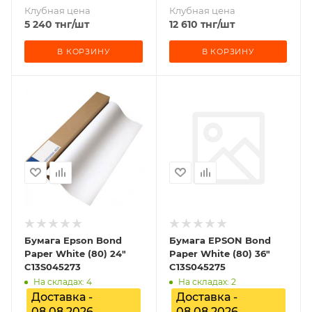
Клубная цена
Клубная цена
5 240
тнг
/шт
12 610
тнг
/шт
В КОРЗИНУ
В КОРЗИНУ
Бумага Epson Bond
Бумага EPSON Bond
Paper White (80) 24"
Paper White (80) 36"
C13S045273
C13S045275
На складах: 4
На складах: 2
Доставка -
Доставка -
08.08.2026
08.08.2026