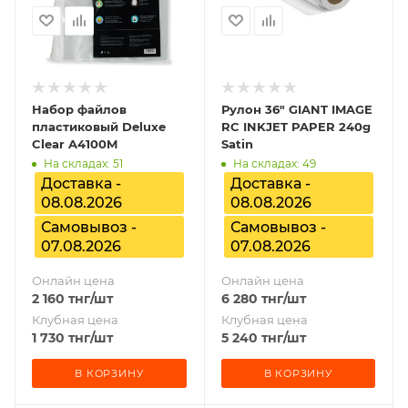
Набор файлов
Рулон 36" GIANT IMAGE
пластиковый Deluxe
RC INKJET PAPER 240g
Clear A4100M
Satin
На складах: 51
На складах: 49
Доставка -
Доставка -
08.08.2026
08.08.2026
Самовывоз -
Самовывоз -
07.08.2026
07.08.2026
Онлайн цена
Онлайн цена
2 160
тнг
/шт
6 280
тнг
/шт
Клубная цена
Клубная цена
1 730
тнг
/шт
5 240
тнг
/шт
В КОРЗИНУ
В КОРЗИНУ