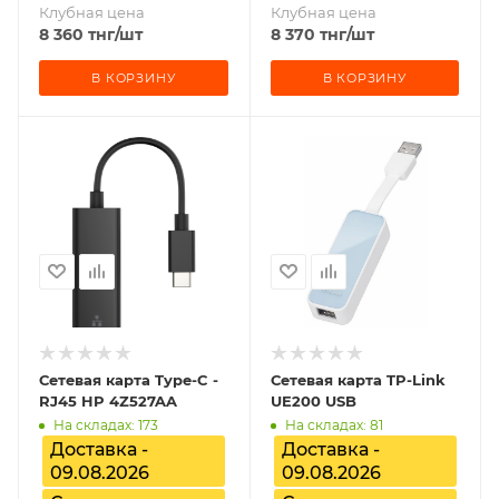
Клубная цена
Клубная цена
8 360
тнг
/шт
8 370
тнг
/шт
В КОРЗИНУ
В КОРЗИНУ
Сетевая карта Type-C -
Сетевая карта TP-Link
RJ45 HP 4Z527AA
UE200 USB
На складах: 173
На складах: 81
Доставка -
Доставка -
09.08.2026
09.08.2026