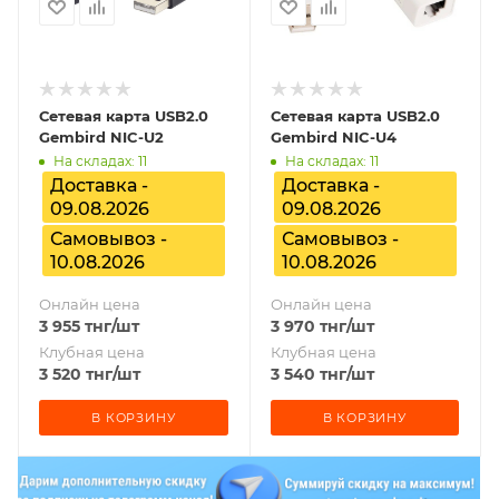
Сетевая карта USB2.0
Сетевая карта USB2.0
Gembird NIC-U2
Gembird NIC-U4
На складах: 11
На складах: 11
Доставка -
Доставка -
09.08.2026
09.08.2026
Самовывоз -
Самовывоз -
10.08.2026
10.08.2026
Онлайн цена
Онлайн цена
3 955
тнг
/шт
3 970
тнг
/шт
Клубная цена
Клубная цена
3 520
тнг
/шт
3 540
тнг
/шт
В КОРЗИНУ
В КОРЗИНУ