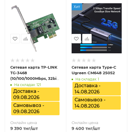
Хит
Сетевая карта TP-LINK
Сетевая карта Type-C
TG-3468
Ugreen CM648 25052
(10/100/1000Mbps, 32bit
На складах: 1
Gigabit PCIe Networks
На складах: 121
Доставка -
Adapter)
Доставка -
14.08.2026
09.08.2026
Самовывоз -
Самовывоз -
14.08.2026
09.08.2026
Онлайн цена
Онлайн цена
9 390
тнг
/шт
9 400
тнг
/шт