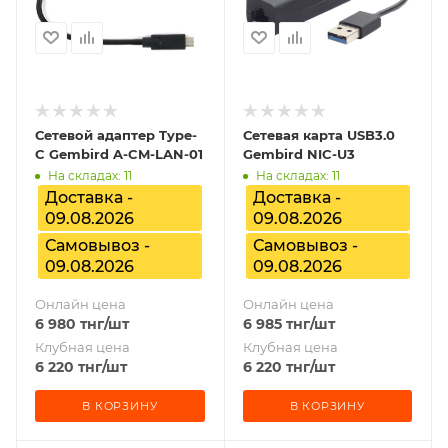
Сетевой адаптер Type-
Сетевая карта USB3.0
C Gembird A-CM-LAN-01
Gembird NIC-U3
На складах: 11
На складах: 11
Доставка -
Доставка -
09.08.2026
09.08.2026
Самовывоз -
Самовывоз -
09.08.2026
09.08.2026
Онлайн цена
Онлайн цена
6 980
тнг
/шт
6 985
тнг
/шт
Клубная цена
Клубная цена
6 220
тнг
/шт
6 220
тнг
/шт
В КОРЗИНУ
В КОРЗИНУ