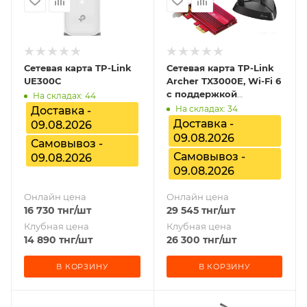
Сетевая карта TP-Link
Сетевая карта TP-Link
UE300C
Archer TX3000E, Wi-Fi 6
с поддержкой
На складах: 44
Bluetooth 5.0
На складах: 34
Доставка -
Доставка -
09.08.2026
09.08.2026
Самовывоз -
Самовывоз -
09.08.2026
09.08.2026
Онлайн цена
Онлайн цена
16 730
тнг
/шт
29 545
тнг
/шт
Клубная цена
Клубная цена
14 890
тнг
/шт
26 300
тнг
/шт
В КОРЗИНУ
В КОРЗИНУ