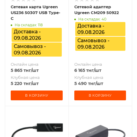
Сетевая карта Ugreen
Сетевой адаптер
US236 50307 USB Type-
Ugreen CM209 50922
C
На складах: 40
На складах: 118
Доставка -
Доставка -
09.08.2026
09.08.2026
Самовывоз -
Самовывоз -
09.08.2026
09.08.2026
Онлайн цена
Онлайн цена
5 865
тнг
/шт
6 165
тнг
/шт
Клубная цена
Клубная цена
5 220
тнг
/шт
5 490
тнг
/шт
В КОРЗИНУ
В КОРЗИНУ