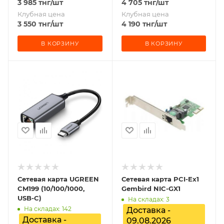
3 985
тнг
/шт
4 705
тнг
/шт
Клубная цена
Клубная цена
3 550
тнг
/шт
4 190
тнг
/шт
В КОРЗИНУ
В КОРЗИНУ
Сетевая карта UGREEN
Сетевая карта PCI-Ex1
CM199 (10/100/1000,
Gembird NIC-GX1
USB-C)
На складах: 3
На складах: 142
Доставка -
Доставка -
09.08.2026