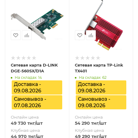
Сетевая карта D-LINK
Сетевая карта TP-Link
DGE-560SX/D1A
TX401
На складах: 14
На складах: 62
Доставка -
Доставка -
09.08.2026
09.08.2026
Самовывоз -
Самовывоз -
07.08.2026
09.08.2026
Онлайн цена
Онлайн цена
49 730
тнг
/шт
54 290
тнг
/шт
Клубная цена
Клубная цена
44 970
тнг
/шт
49 290
тнг
/шт