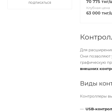
70 775
тнг
/
ПОДПИСАТЬСЯ
Клубная цена
63 000
тнг
/
Контролл
Для расширения
Они позволяют у
графическую пр
внешних контр
Виды кон
Контроллеры вы
USB-контро