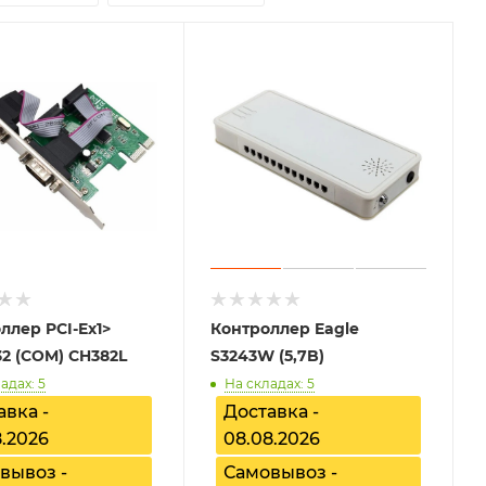
ллер PCI-Ex1>
Контроллер Eagle
32 (COM) CH382L
S3243W (5,7B)
адах: 5
На складах: 5
авка -
Доставка -
8.2026
08.08.2026
вывоз -
Самовывоз -