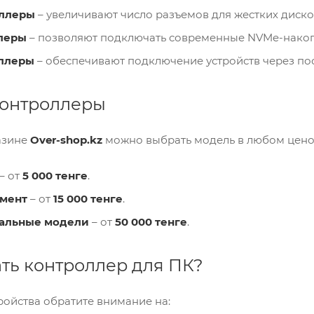
оллеры
– увеличивают число разъемов для жестких диско
леры
– позволяют подключать современные NVMe-накоп
ллеры
– обеспечивают подключение устройств через по
контроллеры
азине
Over-shop.kz
можно выбрать модель в любом цено
– от
5 000 тенге
.
гмент
– от
15 000 тенге
.
альные модели
– от
50 000 тенге
.
ть контроллер для ПК?
ройства обратите внимание на: