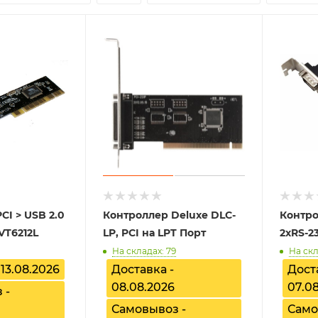
CI > USB 2.0
Контроллер Deluxe DLC-
Контро
 VT6212L
LP, PCI на LPT Порт
2xRS-2
На складах: 79
На скл
 13.08.2026
Доставка -
Дост
08.08.2026
07.0
 -
Самовывоз -
Само