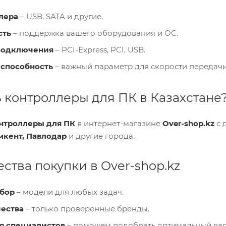
лера
– USB, SATA и другие.
сть
– поддержка вашего оборудования и ОС.
подключения
– PCI-Express, PCI, USB.
способность
– важный параметр для скорости передачи
ь контроллеры для ПК в Казахстане
нтроллеры для ПК
в интернет-магазине
Over-shop.kz
с 
мкент, Павлодар
и другие города.
тва покупки в Over-shop.kz
бор
– модели для любых задач.
чества
– только проверенные бренды.
я специалистов
– поможем подобрать оптимальный вар