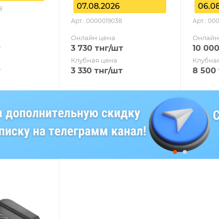
07.08.2026
06.0
8
Арт.: 0000019038
Арт.: 0
Онлайн цена
Онлайн
т
3 730
тнг
/шт
10 00
Клубная цена
Клубна
т
3 330
тнг
/шт
8 500