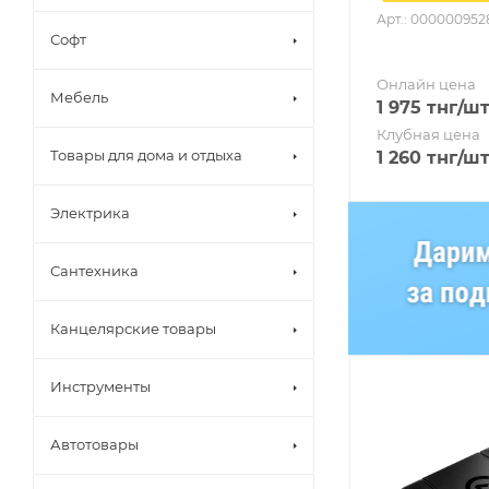
Арт.: 000000952
Софт
Онлайн цена
Мебель
1 975
тнг
/ш
Клубная цена
Товары для дома и отдыха
1 260
тнг
/ш
Электрика
Сантехника
Канцелярские товары
Инструменты
Автотовары