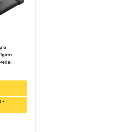
для
lgato
Pedal,
 -