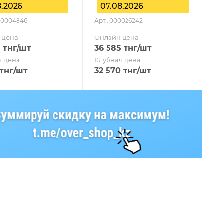
8.2026
07.08.2026
000004846
Арт.: 000026242
 цена
Онлайн цена
0
тнг
/шт
36 585
тнг
/шт
я цена
Клубная цена
тнг
/шт
32 570
тнг
/шт