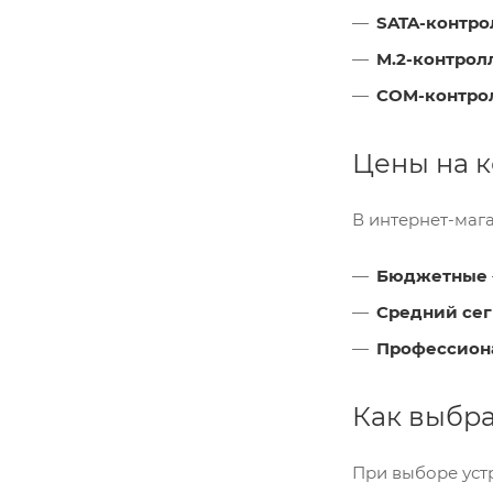
SATA-контр
M.2-контрол
COM-контро
Цены на 
В интернет-маг
Бюджетные
Средний се
Профессион
Как выбра
При выборе уст