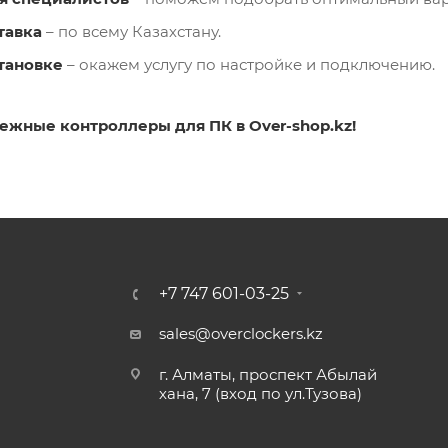
тавка
– по всему Казахстану.
тановке
– окажем услугу по настройке и подключению.
жные контроллеры для ПК в Over-shop.kz!
+7 747 601-03-25
sales@overclockers.kz
г. Алматы, проспект Абылай
хана, 7 (вход по ул.Тузова)