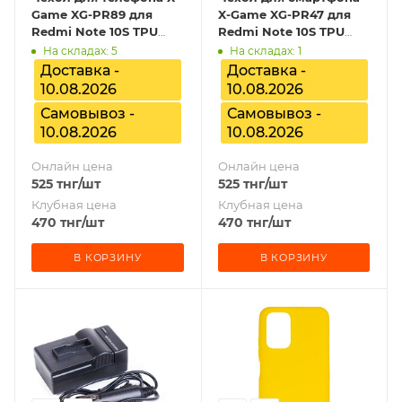
Game XG-PR89 для
X-Game XG-PR47 для
Redmi Note 10S TPU
Redmi Note 10S TPU
Красный
Голубой
На складах: 5
На складах: 1
Доставка -
Доставка -
10.08.2026
10.08.2026
Самовывоз -
Самовывоз -
10.08.2026
10.08.2026
Онлайн цена
Онлайн цена
525
тнг
/шт
525
тнг
/шт
Клубная цена
Клубная цена
470
тнг
/шт
470
тнг
/шт
В КОРЗИНУ
В КОРЗИНУ