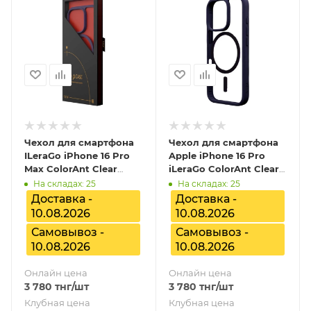
Чехол для смартфона
Чехол для смартфона
ILeraGo iPhone 16 Pro
Apple iPhone 16 Pro
Max ColorAnt Clear
iLeraGo ColorAnt Clear
Case - Lila,
Case - Lila,
На складах: 25
На складах: 25
ILGCACLCALI16PRMX
ILGCACLCALI16PR
Доставка -
Доставка -
10.08.2026
10.08.2026
Самовывоз -
Самовывоз -
10.08.2026
10.08.2026
Онлайн цена
Онлайн цена
3 780
тнг
/шт
3 780
тнг
/шт
Клубная цена
Клубная цена