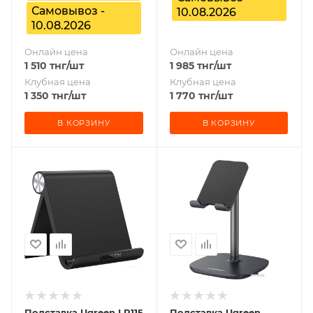
Самовывоз -
10.08.2026
10.08.2026
Онлайн цена
Онлайн цена
1 510
тнг
/шт
1 985
тнг
/шт
Клубная цена
Клубная цена
1 350
тнг
/шт
1 770
тнг
/шт
В КОРЗИНУ
В КОРЗИНУ
Подставка Ugreen LP115
Подставка Ugreen