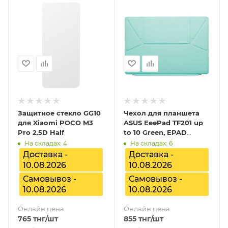
Защитное стекло GG10
Чехол для планшета
для Xiaomi POCO M3
ASUS EeePad TF201 up
Pro 2.5D Half
to 10 Green, EPAD
SLEEVE/TF201/GR
На складах: 4
На складах: 6
Доставка -
Доставка -
10.08.2026
10.08.2026
Самовывоз -
Самовывоз -
10.08.2026
10.08.2026
Онлайн цена
Онлайн цена
765
тнг
/шт
855
тнг
/шт