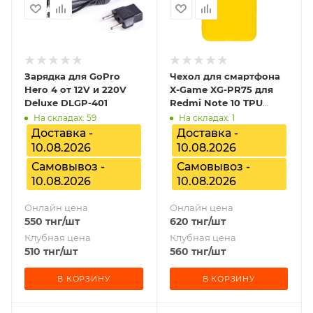
Зарядка для GoPro
Чехол для смартфона
Hero 4 от 12V и 220V
X-Game XG-PR75 для
Deluxe DLGP-401
Redmi Note 10 TPU
Жёлтый
На складах: 59
На складах: 1
Доставка -
Доставка -
10.08.2026
10.08.2026
Самовывоз -
Самовывоз -
10.08.2026
10.08.2026
Онлайн цена
Онлайн цена
550
тнг
/шт
620
тнг
/шт
Клубная цена
Клубная цена
510
тнг
/шт
560
тнг
/шт
В КОРЗИНУ
В КОРЗИНУ