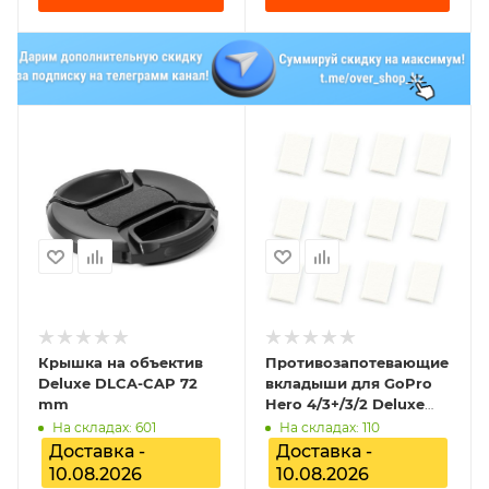
Крышка на объектив
Противозапотевающие
Deluxe DLCA-CAP 72
вкладыши для GoPro
mm
Hero 4/3+/3/2 Deluxe
DLGP-86
На складах: 601
На складах: 110
Доставка -
Доставка -
10.08.2026
10.08.2026