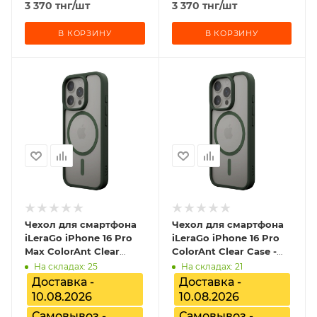
3 370
тнг
/шт
3 370
тнг
/шт
В КОРЗИНУ
В КОРЗИНУ
Чехол для смартфона
Чехол для смартфона
iLeraGo iPhone 16 Pro
iLeraGo iPhone 16 Pro
Max ColorAnt Clear
ColorAnt Clear Case -
Case - Deep Green,
Deep Green,
На складах: 25
На складах: 21
ILGCACLCADG16PRMX
ILGCACLCADG16PR
Доставка -
Доставка -
10.08.2026
10.08.2026
Самовывоз -
Самовывоз -