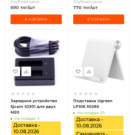
Клубная цена
Клубная цена
690
тнг
/шт
770
тнг
/шт
В КОРЗИНУ
В КОРЗИНУ
Зарядное устройство
Подставка Ugreen
Sjcam SJ301 для двух
LP106 30285
M20
На складах: 211
На складах: 5
Доставка -
Доставка -
10.08.2026
10.08.2026
Самовывоз -