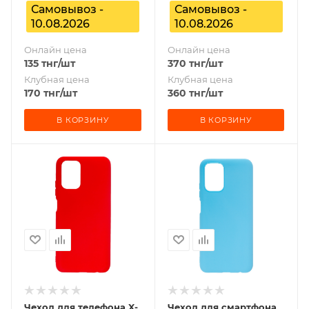
Самовывоз -
Самовывоз -
10.08.2026
10.08.2026
Онлайн цена
Онлайн цена
135
тнг
/шт
370
тнг
/шт
Клубная цена
Клубная цена
170
тнг
/шт
360
тнг
/шт
В КОРЗИНУ
В КОРЗИНУ
Чехол для телефона X-
Чехол для смартфона