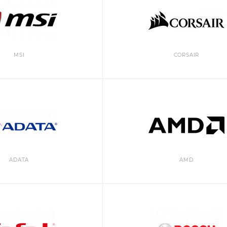
MSI
CORSAIR
ADATA
AMD