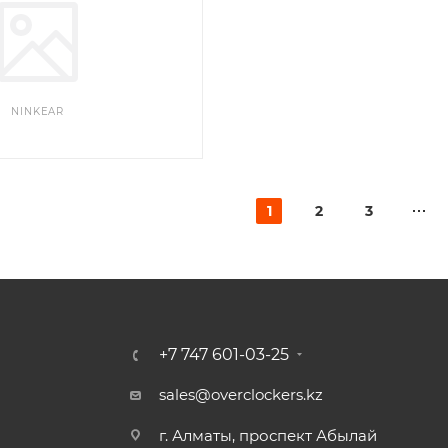
NINKEAR
1
2
3
+7 747 601-03-25
sales@overclockers.kz
г. Алматы, проспект Абылай