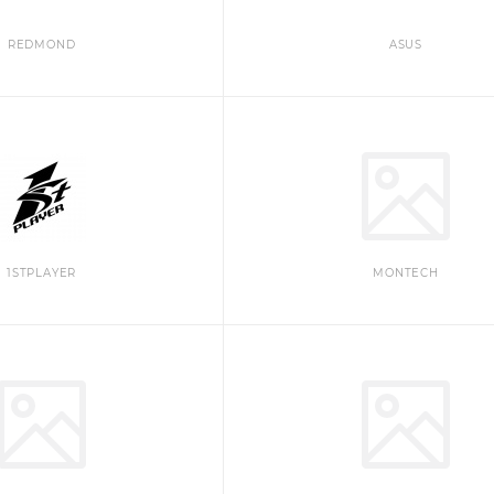
REDMOND
ASUS
1STPLAYER
MONTECH