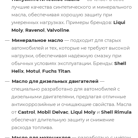
лучшие качества синтетического и минерального
масла, обеспечивая хорошую защиту при
умеренных нагрузках. Примеры брендов:
Liqui
Moly
,
Ravenol
,
Valvoline
.
Минеральное масло
— подходит для старых
автомобилей и тех, которые не требуют высокой
нагрузки, обеспечивая надёжную смазку при
обычных условиях эксплуатации. Бренды:
Shell
Helix
,
Motul
,
Fuchs Titan
.
Масло для дизельных двигателей
—
специально разработано для автомобилей с
дизельными двигателями, предлагая отличные
антикоррозийные и очищающие свойства. Масла
от
Castrol
,
Mobil Delvac
,
Liqui Moly
и
Shell Rimula
обеспечат длительную защиту и снижение
расхода топлива.
Масло для мотоциклов
— разработано с учётом