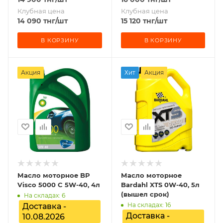
Клубная цена
Клубная цена
14 090
тнг
/шт
15 120
тнг
/шт
В КОРЗИНУ
В КОРЗИНУ
Акция
Хит
Акция
Масло моторное BP
Масло моторное
Visco 5000 C 5W-40, 4л
Bardahl XTS 0W-40, 5л
(вышел срок)
На складах: 6
На складах: 16
Доставка -
Доставка -
10.08.2026