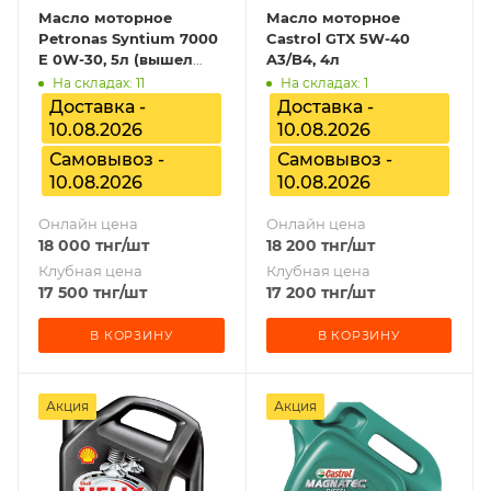
Масло моторное
Масло моторное
Petronas Syntium 7000
Castrol GTX 5W-40
E 0W-30, 5л (вышел
A3/B4, 4л
срок)
На складах: 11
На складах: 1
Доставка -
Доставка -
10.08.2026
10.08.2026
Самовывоз -
Самовывоз -
10.08.2026
10.08.2026
Онлайн цена
Онлайн цена
18 000
тнг
/шт
18 200
тнг
/шт
Клубная цена
Клубная цена
17 500
тнг
/шт
17 200
тнг
/шт
В КОРЗИНУ
В КОРЗИНУ
Акция
Акция