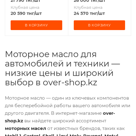
21 790
тнг
/шт
26 000
тнг
/шт
Клубная цена
Клубная цена
20 590
тнг
/шт
24 570
тнг
/шт
В КОРЗИНУ
В КОРЗИНУ
Моторное масло для
автомобилей и техники —
низкие цены и широкий
выбор в over-shop.kz
Моторное масло — один из ключевых компонентов
для бесперебойной работы вашего автомобиля или
другого двигателя. В интернет-магазине
over-
shop.kz
вы найдете широкий ассортимент
моторных масел
от известных брендов, таких как
Mobil 1
,
Castrol
,
Shell
,
Liqui Moly
,
Ravenol
,
Motul
,