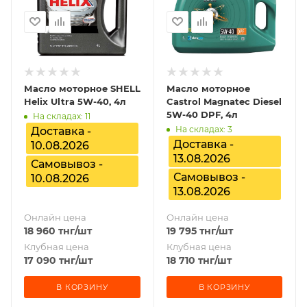
Масло моторное SHELL
Масло моторное
Helix Ultra 5W-40, 4л
Castrol Magnatec Diesel
5W-40 DPF, 4л
На складах: 11
На складах: 3
Доставка -
Доставка -
10.08.2026
13.08.2026
Самовывоз -
Самовывоз -
10.08.2026
13.08.2026
Онлайн цена
Онлайн цена
18 960
тнг
/шт
19 795
тнг
/шт
Клубная цена
Клубная цена
17 090
тнг
/шт
18 710
тнг
/шт
В КОРЗИНУ
В КОРЗИНУ