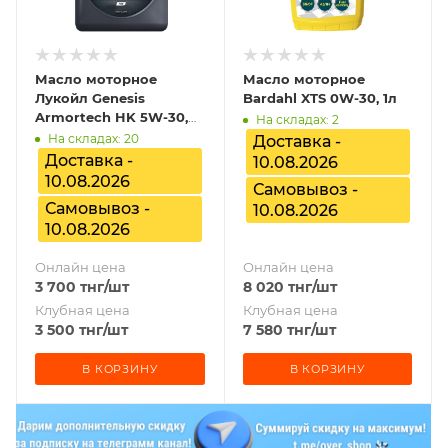
Масло моторное
Масло моторное
Лукойл Genesis
Bardahl XTS 0W-30, 1л
Armortech HK 5W-30,
На складах: 2
1л
На складах: 20
Доставка -
Доставка -
10.08.2026
10.08.2026
Самовывоз -
Самовывоз -
10.08.2026
10.08.2026
Онлайн цена
Онлайн цена
3 700
тнг
/шт
8 020
тнг
/шт
Клубная цена
Клубная цена
3 500
тнг
/шт
7 580
тнг
/шт
В КОРЗИНУ
В КОРЗИНУ