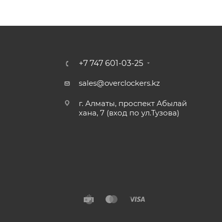
+7 747 601-03-25
sales@overclockers.kz
г. Алматы, проспект Абылай
хана, 7 (вход по ул.Тузова)
Алматы
Павлодар
Б