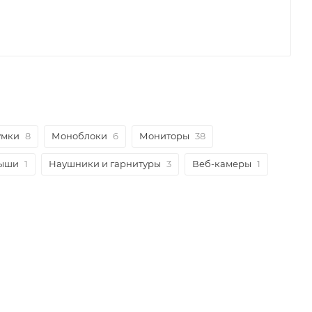
умки
8
Моноблоки
6
Мониторы
38
мыши
1
Наушники и гарнитуры
3
Веб-камеры
1