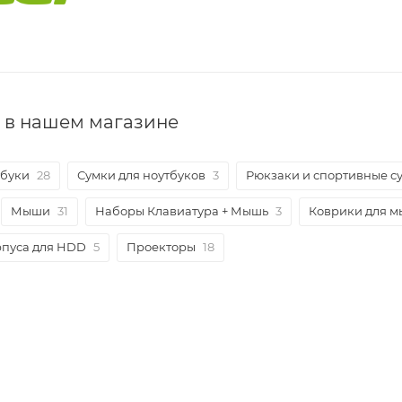
r в нашем магазине
тбуки
28
Сумки для ноутбуков
3
Рюкзаки и спортивные с
Мыши
31
Наборы Клавиатура + Мышь
3
Коврики для 
рпуса для HDD
5
Проекторы
18