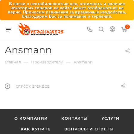
В связи с нестабильностью цен, стоимость и наличие
некоторых товаров на сайте может отображаться не
верно. Приносим извинения за временные неудобства,
благодарим Вас за понимание и терпение.
0
Ansmann
—
—
Главная
Производители
Ansmann
СПИСОК БРЕНДОВ
О КОМПАНИИ
КОНТАКТЫ
УСЛУГИ
КАК КУПИТЬ
ВОПРОСЫ И ОТВЕТЫ