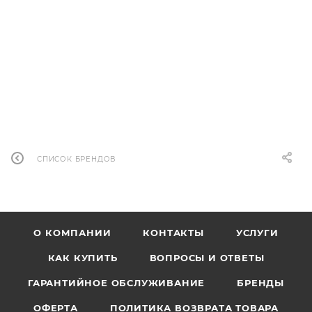
Онлайн цена
1 005
тнг
Клубная цена
900
тнг
В КОРЗИНУ
СПИСОК БРЕНДОВ
О КОМПАНИИ
КОНТАКТЫ
УСЛУГИ
КАК КУПИТЬ
ВОПРОСЫ И ОТВЕТЫ
ГАРАНТИЙНОЕ ОБСЛУЖИВАНИЕ
БРЕНДЫ
ОФЕРТА
ПОЛИТИКА ВОЗВРАТА ТОВАРА