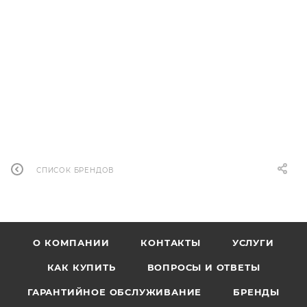
Онлайн цена
189 990
тнг
Клубная цена
173 559
тнг
180 790
тнг
-
4
%
В КОРЗИНУ
СПИСОК БРЕНДОВ
О КОМПАНИИ
КОНТАКТЫ
УСЛУГИ
КАК КУПИТЬ
ВОПРОСЫ И ОТВЕТЫ
ГАРАНТИЙНОЕ ОБСЛУЖИВАНИЕ
БРЕНДЫ