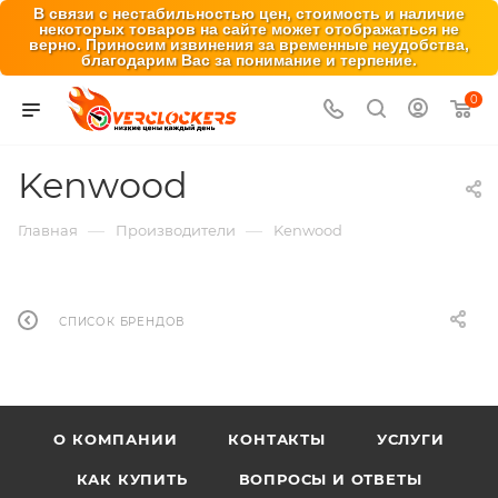
В связи с нестабильностью цен, стоимость и наличие
некоторых товаров на сайте может отображаться не
верно. Приносим извинения за временные неудобства,
благодарим Вас за понимание и терпение.
0
Kenwood
—
—
Главная
Производители
Kenwood
СПИСОК БРЕНДОВ
О КОМПАНИИ
КОНТАКТЫ
УСЛУГИ
КАК КУПИТЬ
ВОПРОСЫ И ОТВЕТЫ