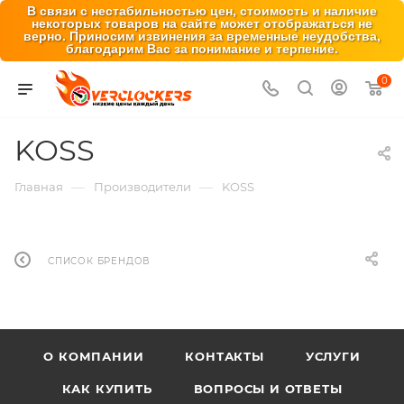
В связи с нестабильностью цен, стоимость и наличие
некоторых товаров на сайте может отображаться не
верно. Приносим извинения за временные неудобства,
благодарим Вас за понимание и терпение.
0
KOSS
—
—
Главная
Производители
KOSS
СПИСОК БРЕНДОВ
О КОМПАНИИ
КОНТАКТЫ
УСЛУГИ
КАК КУПИТЬ
ВОПРОСЫ И ОТВЕТЫ