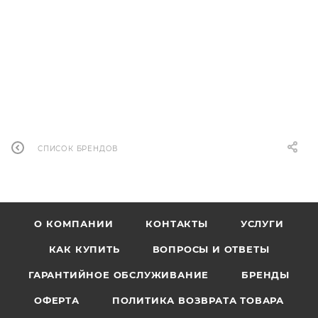
Онлайн цена
25 535
тнг
Клубная цена
21 010
тнг
В КОРЗИНУ
СПИСОК БРЕНДОВ
О КОМПАНИИ
КОНТАКТЫ
УСЛУГИ
КАК КУПИТЬ
ВОПРОСЫ И ОТВЕТЫ
ГАРАНТИЙНОЕ ОБСЛУЖИВАНИЕ
БРЕНДЫ
ОФЕРТА
ПОЛИТИКА ВОЗВРАТА ТОВАРА