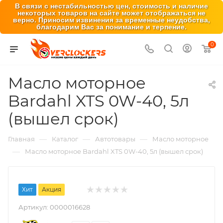
В связи с нестабильностью цен, стоимость и наличие
некоторых товаров на сайте может отображаться не
верно. Приносим извинения за временные неудобства,
благодарим Вас за понимание и терпение.
0
Масло моторное
Bardahl XTS 0W-40, 5л
(вышел срок)
—
—
—
Главная
Каталог
Автотовары
Масло моторное
—
Масло моторное Bardahl XTS 0W-40, 5л (вышел срок)
Хит
Акция
Артикул:
0000016628