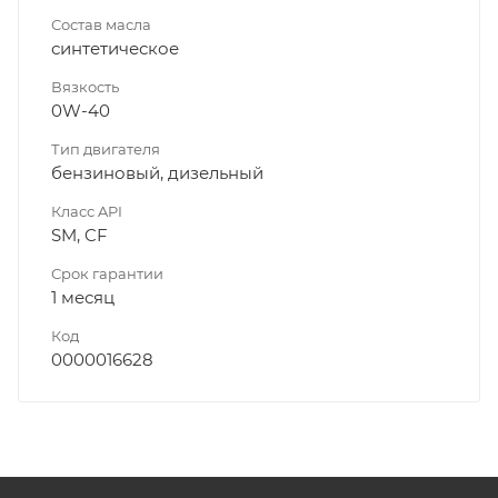
Состав масла
синтетическое
Вязкость
0W-40
Тип двигателя
бензиновый, дизельный
Класс API
SM, CF
Срок гарантии
1 месяц
Код
0000016628