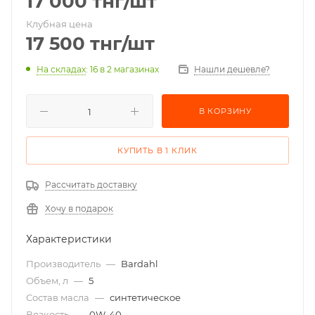
17 000
тнг
/шт
Клубная цена
17 500
тнг
/шт
На складах
: 16
в 2 магазинах
Нашли дешевле?
В КОРЗИНУ
КУПИТЬ В 1 КЛИК
Рассчитать доставку
Хочу в подарок
Характеристики
Производитель
—
Bardahl
Объем, л
—
5
Состав масла
—
синтетическое
Вязкость
—
0W-40