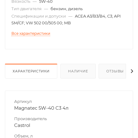
Вязкость
—
5W-40
Тип двигателя
—
бензин, дизель
Спецификации и допуски
—
ACEA A3/B3/B4, С3; API
SM/CF; VW 502 00/505 00; MB
Все характеристики
ХАРАКТЕРИСТИКИ
НАЛИЧИЕ
ОТЗЫВЫ
Артикул
Magnatec 5W-40 C3 4л
Производитель
Castrol
Объем, л