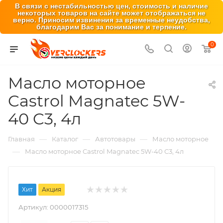
В связи с нестабильностью цен, стоимость и наличие
некоторых товаров на сайте может отображаться не
верно. Приносим извинения за временные неудобства,
благодарим Вас за понимание и терпение.
0
Масло моторное
Castrol Magnatec 5W-
40 C3, 4л
—
—
—
Главная
Каталог
Автотовары
Масло моторное
—
Масло моторное Castrol Magnatec 5W-40 C3, 4л
Хит
Акция
Артикул:
0000017315