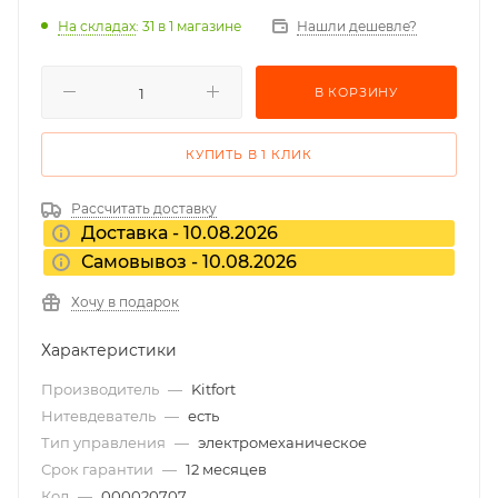
На складах
: 31
в 1 магазине
Нашли дешевле?
В КОРЗИНУ
КУПИТЬ В 1 КЛИК
Рассчитать доставку
Доставка - 10.08.2026
Самовывоз - 10.08.2026
Хочу в подарок
Характеристики
Производитель
—
Kitfort
Нитевдеватель
—
есть
Тип управления
—
электромеханическое
Срок гарантии
—
12 месяцев
Код
—
000020707