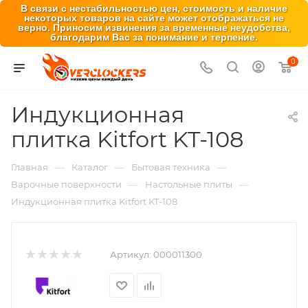
В связи с нестабильностью цен, стоимость и наличие
некоторых товаров на сайте может отображаться не
верно. Приносим извинения за временные неудобства,
благодарим Вас за понимание и терпение.
0
Индукционная
плитка Kitfort KT-108
—
—
—
Главная
Каталог
Бытовая техника
—
—
Варочные поверхности
Настольные плиты
Индукционная плитка Kitfort KT-108
Артикул:
000011300