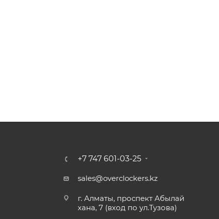
+7 747 601-03-25
sales@overclockers.kz
г. Алматы, проспект Абылай
хана, 7 (вход по ул.Тузова)