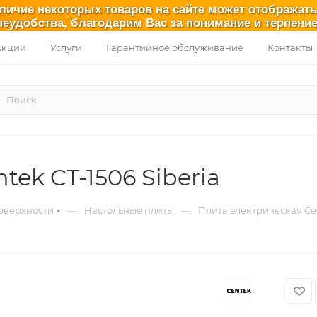
аличие некоторых товаров на сайте может отображат
неудобства, благодарим Вас за понимание и терпение
Акции
Услуги
Гарантийное обслуживание
Контакты
ek CT-1506 Siberia
—
—
оверхности
Настольные плиты
Плита электрическая Cen