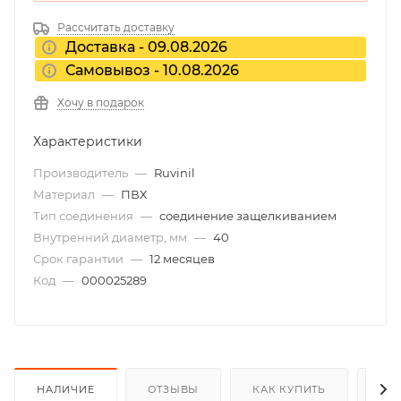
Рассчитать доставку
Доставка - 09.08.2026
Самовывоз - 10.08.2026
Хочу в подарок
Характеристики
Производитель
—
Ruvinil
Материал
—
ПВХ
Тип соединения
—
соединение защелкиванием
Внутренний диаметр, мм
—
40
Срок гарантии
—
12 месяцев
Код
—
000025289
НАЛИЧИЕ
ОТЗЫВЫ
КАК КУПИТЬ
ОП