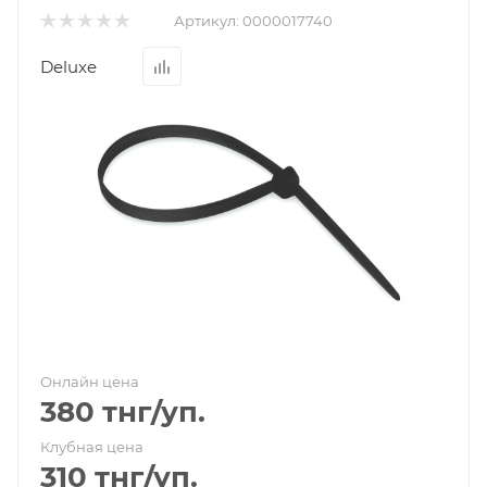
Артикул:
0000017740
Deluxe
Онлайн цена
380
тнг
/уп.
Клубная цена
310
тнг
/уп.