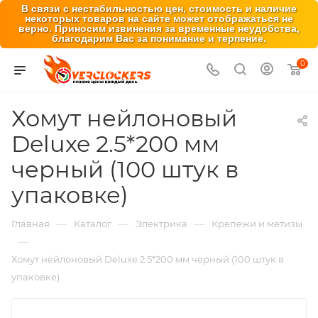
В связи с нестабильностью цен, стоимость и наличие
некоторых товаров на сайте может отображаться не
верно. Приносим извинения за временные неудобства,
благодарим Вас за понимание и терпение.
0
Хомут нейлоновый
Deluxe 2.5*200 мм
черный (100 штук в
упаковке)
—
—
—
Главная
Каталог
Электрика
Крепежи и метизы
—
Хомут нейлоновый Deluxe 2.5*200 мм черный (100 штук в
упаковке)