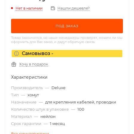
Нет в наличии
Нашли дешевле?
ПОД ЗАКАЗ
Товар закончился, но наши менеджеры проверят, можем ли мы
оформить для Вас заказ, и дадут обратную связь.
Самовывоз -
Хочу в подарок
Характеристики
Производитель
—
Deluxe
Тип
—
хомут
Назначение
—
для крепления кабелей, проводки
Количество штук в упаковке
—
100
Материал
—
нейлон
Срок гарантии
—
1 месяц
Все характеристики