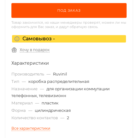
ПОД ЗАКАЗ
Товар закончился, но наши менеджеры проверят, можем ли мы
оформить для Вас заказ, и дадут обратную связь.
Самовывоз -
Хочу в подарок
Характеристики
Производитель
—
Ruvinil
Тип
—
коробка распределительная
Назначение
—
для организации коммутации
телефонных, телевизионн
Материал
—
пластик
Форма
—
цилиндрическая
Количество контактов
—
2
Все характеристики