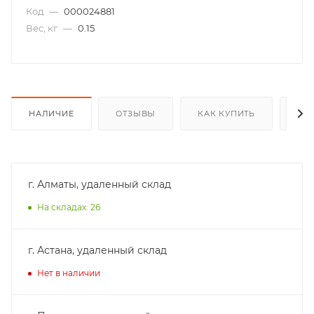
Код
—
000024881
Вес, кг
—
0.15
НАЛИЧИЕ
ОТЗЫВЫ
КАК КУПИТЬ
ОП
г. Алматы, удаленный склад
На складах: 26
г. Астана, удаленный склад
Нет в наличии