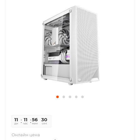
11
11
56
30
дн
час
мин
сек
Онлайн цена