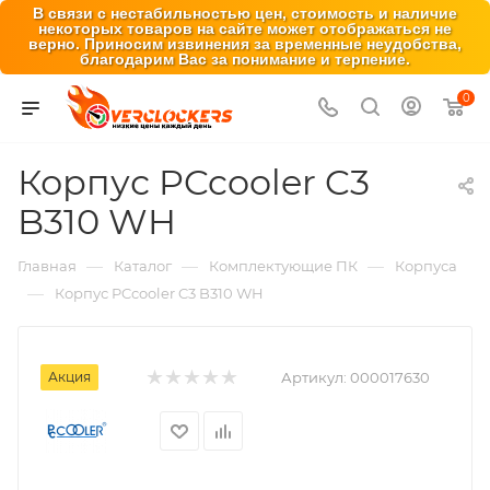
В связи с нестабильностью цен, стоимость и наличие
некоторых товаров на сайте может отображаться не
верно. Приносим извинения за временные неудобства,
благодарим Вас за понимание и терпение.
0
Корпус PCcooler C3
B310 WH
—
—
—
Главная
Каталог
Комплектующие ПК
Корпуса
—
Корпус PCcooler C3 B310 WH
Акция
Артикул:
000017630