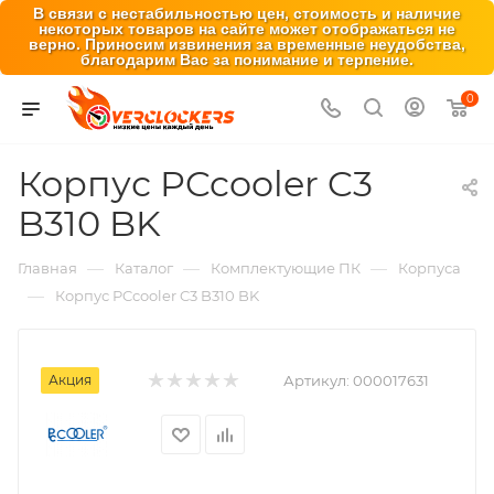
В связи с нестабильностью цен, стоимость и наличие
некоторых товаров на сайте может отображаться не
верно. Приносим извинения за временные неудобства,
благодарим Вас за понимание и терпение.
0
Корпус PCcooler C3
B310 BK
—
—
—
Главная
Каталог
Комплектующие ПК
Корпуса
—
Корпус PCcooler C3 B310 BK
Акция
Артикул:
000017631