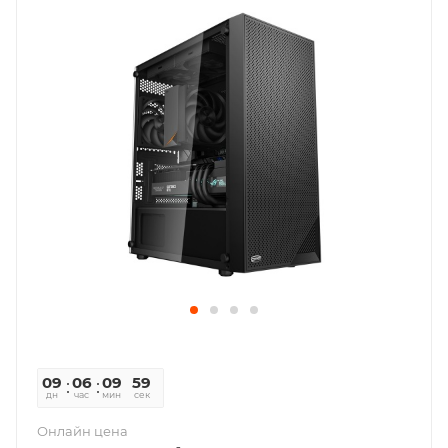
09
06
09
58
дн
час
мин
сек
Онлайн цена