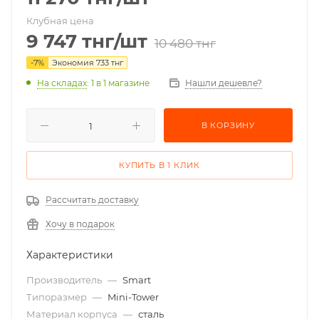
Клубная цена
9 747
тнг
/шт
10 480
тнг
-
7
%
Экономия
733
тнг
На складах
: 1
в 1 магазине
Нашли дешевле?
В КОРЗИНУ
КУПИТЬ В 1 КЛИК
Рассчитать доставку
Хочу в подарок
Характеристики
Производитель
—
Smart
Типоразмер
—
Mini-Tower
Материал корпуса
—
сталь