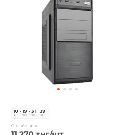
10
19
31
38
дн
час
мин
сек
Онлайн цена
11 270
тнг
/шт