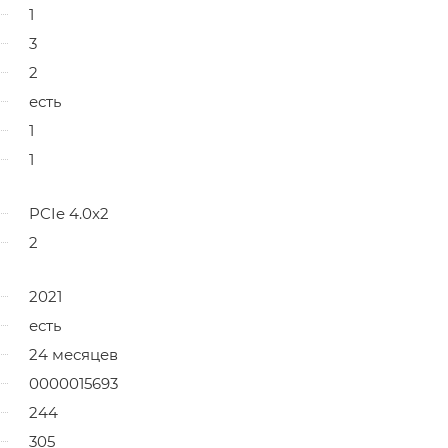
1
3
2
есть
1
1
PCIe 4.0x2
2
2021
есть
24 месяцев
0000015693
244
305