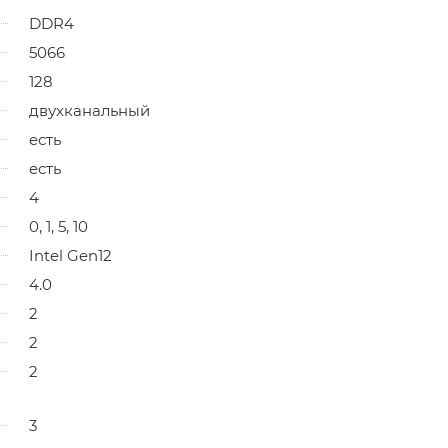
DDR4
5066
128
двухканальный
есть
есть
4
0, 1, 5, 10
Intel Gen12
4.0
2
2
2
3