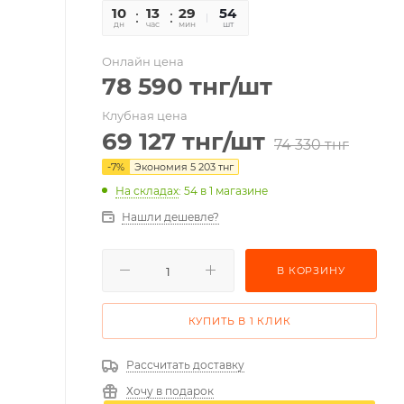
10
13
29
35
54
дн
час
мин
сек
шт
Онлайн цена
78 590
тнг
/шт
Клубная цена
69 127
тнг
/шт
74 330
тнг
-
7
%
Экономия
5 203
тнг
На складах
: 54
в 1 магазине
Нашли дешевле?
В КОРЗИНУ
КУПИТЬ В 1 КЛИК
Рассчитать доставку
Хочу в подарок