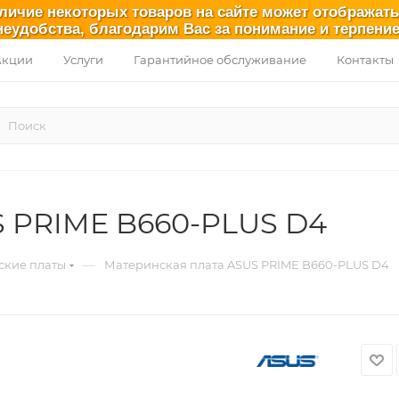
аличие некоторых товаров на сайте может отображат
неудобства, благодарим Вас за понимание и терпение
Акции
Услуги
Гарантийное обслуживание
Контакты
S PRIME B660-PLUS D4
—
ские платы
Материнская плата ASUS PRIME B660-PLUS D4