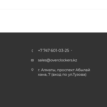
+7 747 601-03-25
sales@overclockers.kz
г. Алматы, проспект Абылай
хана, 7 (вход по ул.Тузова)