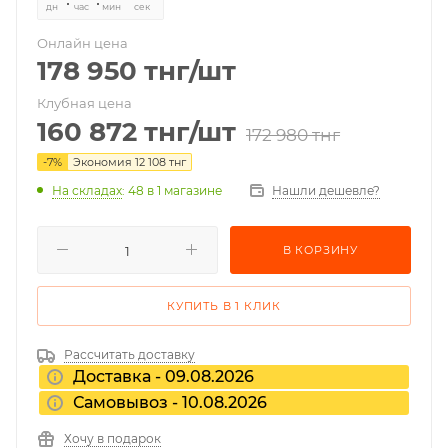
дн
час
мин
сек
Онлайн цена
178 950
тнг
/шт
Клубная цена
160 872
тнг
/шт
172 980
тнг
-
7
%
Экономия
12 108
тнг
На складах
: 48
в 1 магазине
Нашли дешевле?
В КОРЗИНУ
КУПИТЬ В 1 КЛИК
Рассчитать доставку
Доставка - 09.08.2026
Самовывоз - 10.08.2026
Хочу в подарок