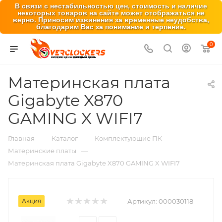
В связи с нестабильностью цен, стоимость и наличие
некоторых товаров на сайте может отображаться не
верно. Приносим извинения за временные неудобства,
благодарим Вас за понимание и терпение.
0
Материнская плата
Gigabyte X870
GAMING X WIFI7
—
—
—
Главная
Каталог
Комплектующие ПК
—
Материнские платы
Материнская плата Gigabyte X870 GAMING X WIFI7
Акция
Артикул:
000030118