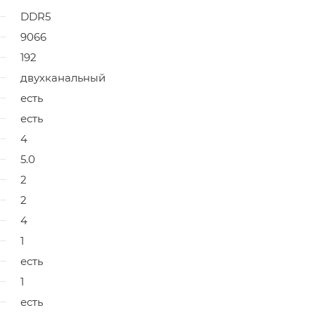
DDR5
9066
192
двухканальный
есть
есть
4
5.0
2
2
4
1
есть
1
есть