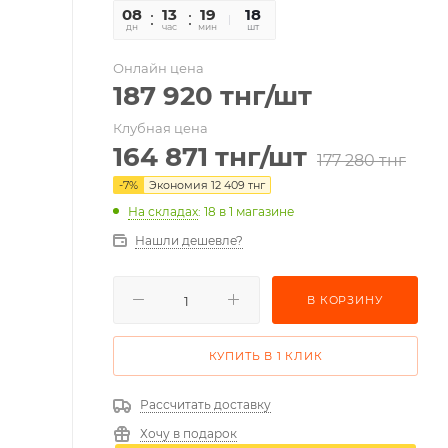
08
13
19
35
18
дн
час
мин
сек
шт
Онлайн цена
187 920
тнг
/шт
Клубная цена
164 871
тнг
/шт
177 280
тнг
-
7
%
Экономия
12 409
тнг
На складах
: 18
в 1 магазине
Нашли дешевле?
В КОРЗИНУ
КУПИТЬ В 1 КЛИК
Рассчитать доставку
Хочу в подарок