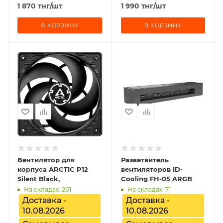
1 870
тнг
/шт
1 990
тнг
/шт
В КОРЗИНУ
В КОРЗИНУ
Вентилятор для
Разветвитель
корпуса ARCTIC P12
вентиляторов ID-
Silent Black,
Cooling FH-05 ARGB
ACFAN00130A
На складах: 201
На складах: 71
Доставка -
Доставка -
10.08.2026
10.08.2026