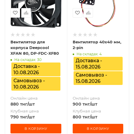
Вентилятор для
Вентилятор 40x40 мм,
корпуса Deepcool
2-pin
XFAN 80, DP-FDC-XF80
На складах: 4
На складах: 30
Доставка -
Доставка -
15.08.2026
10.08.2026
Самовывоз -
Самовывоз -
15.08.2026
10.08.2026
Онлайн цена
Онлайн цена
880
тнг
/шт
900
тнг
/шт
Клубная цена
Клубная цена
790
тнг
/шт
800
тнг
/шт
В КОРЗИНУ
В КОРЗИНУ