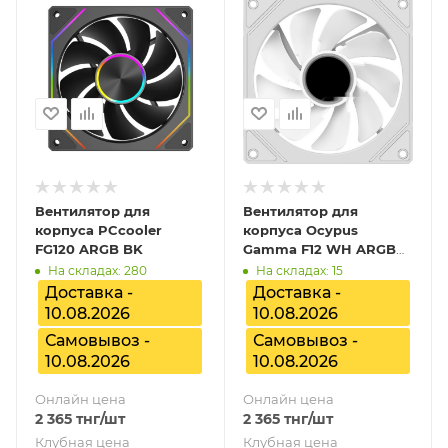
Вентилятор для
Вентилятор для
корпуса PCcooler
корпуса Ocypus
FG120 ARGB BK
Gamma F12 WH ARGB
Reverse Blade, Gamma-
На складах: 280
На складах: 15
F12-WH1AM01X-GL
Доставка -
Доставка -
10.08.2026
10.08.2026
Самовывоз -
Самовывоз -
10.08.2026
10.08.2026
Онлайн цена
Онлайн цена
2 365
тнг
/шт
2 365
тнг
/шт
Клубная цена
Клубная цена