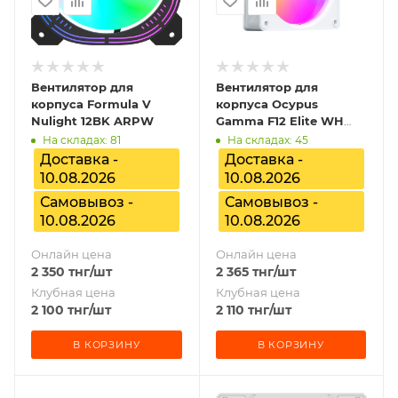
Вентилятор для
Вентилятор для
корпуса Formula V
корпуса Ocypus
Nulight 12BK ARPW
Gamma F12 Elite WH
ARGB, Gamma-F12-
На складах: 81
На складах: 45
WH1AM00E-GL
Доставка -
Доставка -
10.08.2026
10.08.2026
Самовывоз -
Самовывоз -
10.08.2026
10.08.2026
Онлайн цена
Онлайн цена
2 350
тнг
/шт
2 365
тнг
/шт
Клубная цена
Клубная цена
2 100
тнг
/шт
2 110
тнг
/шт
В КОРЗИНУ
В КОРЗИНУ