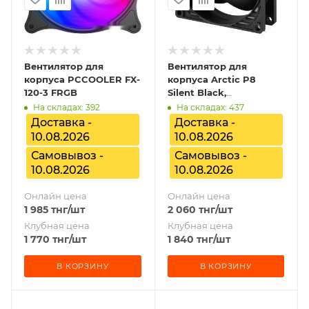
Вентилятор для
Вентилятор для
корпуса PCCOOLER FX-
корпуса Arctic P8
120-3 FRGB
Silent Black,
ACFAN00152A
На складах: 392
На складах: 437
Доставка -
Доставка -
10.08.2026
10.08.2026
Самовывоз -
Самовывоз -
10.08.2026
10.08.2026
Онлайн цена
Онлайн цена
1 985
тнг
/шт
2 060
тнг
/шт
Клубная цена
Клубная цена
1 770
тнг
/шт
1 840
тнг
/шт
В КОРЗИНУ
В КОРЗИНУ