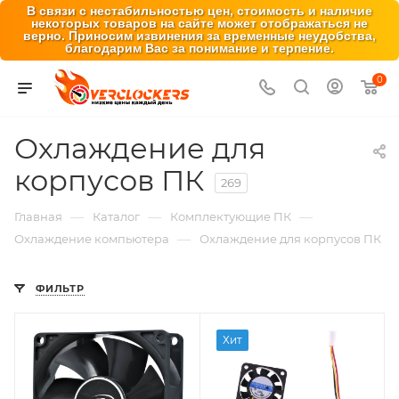
В связи с нестабильностью цен, стоимость и наличие
некоторых товаров на сайте может отображаться не
верно. Приносим извинения за временные неудобства,
благодарим Вас за понимание и терпение.
0
Охлаждение для
корпусов ПК
269
—
—
—
Главная
Каталог
Комплектующие ПК
—
Охлаждение компьютера
Охлаждение для корпусов ПК
ФИЛЬТР
Хит