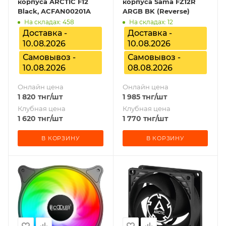
корпуса ARCTIC F12
корпуса Sama FZ12R
Black, ACFAN00201A
ARGB BK (Reverse)
На складах: 458
На складах: 12
Доставка -
Доставка -
10.08.2026
10.08.2026
Самовывоз -
Самовывоз -
10.08.2026
08.08.2026
Онлайн цена
Онлайн цена
1 820
тнг
/шт
1 985
тнг
/шт
Клубная цена
Клубная цена
1 620
тнг
/шт
1 770
тнг
/шт
В КОРЗИНУ
В КОРЗИНУ