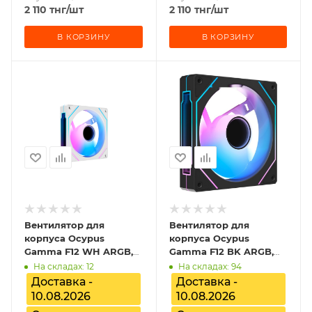
2 110
тнг
/шт
2 110
тнг
/шт
В КОРЗИНУ
В КОРЗИНУ
Вентилятор для
Вентилятор для
корпуса Ocypus
корпуса Ocypus
Gamma F12 WH ARGB,
Gamma F12 BK ARGB,
Gamma-F12-WH1AM00X-
Gamma-F12-BK1AM00X-
На складах: 12
На складах: 94
GL
GL
Доставка -
Доставка -
10.08.2026
10.08.2026