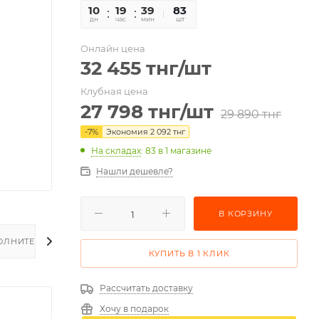
10
19
39
28
83
дн
час
мин
сек
шт
Онлайн цена
32 455
тнг
/шт
Клубная цена
27 798
тнг
/шт
29 890
тнг
-
7
%
Экономия
2 092
тнг
На складах
: 83
в 1 магазине
Нашли дешевле?
В КОРЗИНУ
ОЛНИТЕЛЬНО
КУПИТЬ В 1 КЛИК
Рассчитать доставку
Хочу в подарок