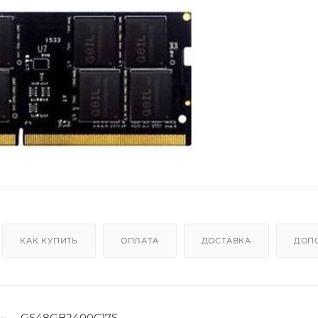
КАК КУПИТЬ
ОПЛАТА
ДОСТАВКА
ДОП
GS48GB2400C17S