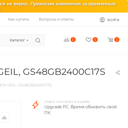
ься не верно. Приносим извинения за временные
.
Как купить
Вопросы и ответы
ВОЙТИ
0
0
0
Каталог
GEIL, GS48GB2400C17S
8Gb GEIL, GS48GB2400C17S
ТОВАР УЧАСТВУЕТ В АКЦИЯХ
Upgrade PC. Время обновить свой
ПК