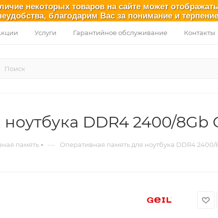
аличие некоторых товаров на сайте может отображат
неудобства, благодарим Вас за понимание и терпение
Акции
Услуги
Гарантийное обслуживание
Контакты
 ноутбука DDR4 2400/8Gb 
—
ная память
Оперативная память для ноутбука DDR4 2400/