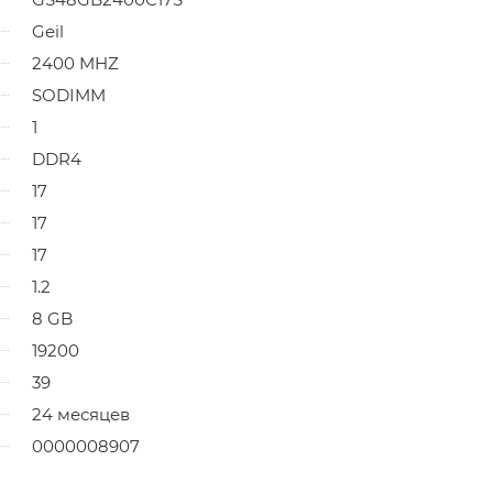
Geil
2400 MHZ
SODIMM
1
DDR4
17
17
17
1.2
8 GB
19200
39
24 месяцев
0000008907