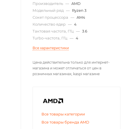
Производитель
—
AMD
Модельный ряд
—
Ryzen 3
Сокет процессора
—
AM4
Количество ядер
—
4
Тактовая частота, ГГц
—
3.6
Turbo-частота, ГГц
—
4
Все характеристики
Цена действительна только для интернет-
магазина и может отличаться от цен в
розничных магазинах, kaspi магазине
Все товары категории
Все товары бренда AMD