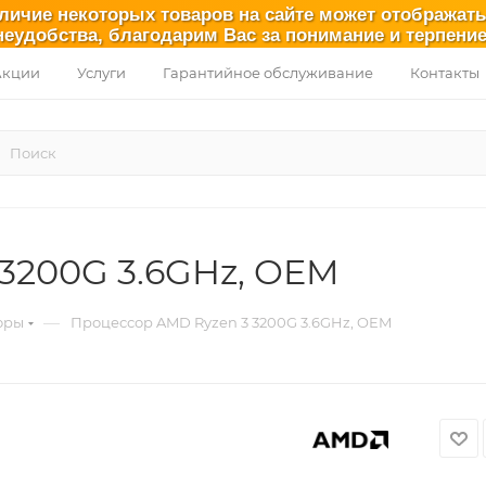
аличие некоторых товаров на сайте может отображат
неудобства, благодарим Вас за понимание и терпение
Акции
Услуги
Гарантийное обслуживание
Контакты
3200G 3.6GHz, OEM
—
оры
Процессор AMD Ryzen 3 3200G 3.6GHz, OEM