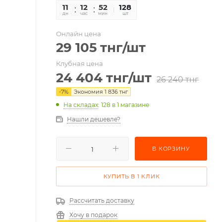
11
12
52
47
128
дн
час
мин
сек
шт
Онлайн цена
29 105
тнг
/шт
Клубная цена
24 404
тнг
/шт
26 240
тнг
-
7
%
Экономия
1 836
тнг
На складах
: 128
в 1 магазине
Нашли дешевле?
В КОРЗИНУ
КУПИТЬ В 1 КЛИК
Рассчитать доставку
Хочу в подарок