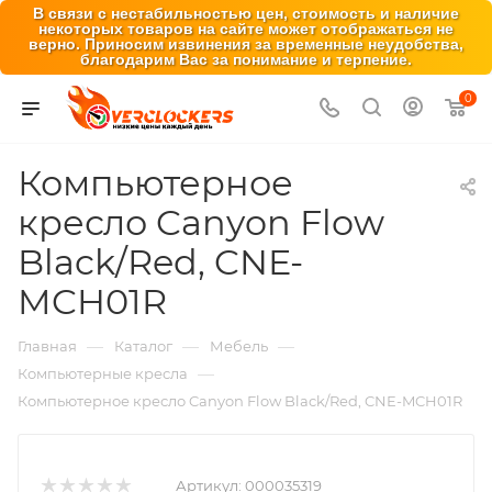
В связи с нестабильностью цен, стоимость и наличие
некоторых товаров на сайте может отображаться не
верно. Приносим извинения за временные неудобства,
благодарим Вас за понимание и терпение.
0
Компьютерное
кресло Canyon Flow
Black/Red, CNE-
MCH01R
—
—
—
Главная
Каталог
Мебель
—
Компьютерные кресла
Компьютерное кресло Canyon Flow Black/Red, CNE-MCH01R
Артикул:
000035319