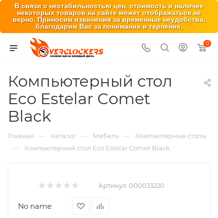
В связи с нестабильностью цен, стоимость и наличие
некоторых товаров на сайте может отображаться не
верно. Приносим извинения за временные неудобства,
благодарим Вас за понимание и терпение.
0
Компьютерный стол
Eco Estelar Cоmet
Black
—
—
—
Главная
Каталог
Мебель
Компьютерные столы
—
Компьютерный стол Eco Estelar Cоmet Black
Артикул:
000033220
No name