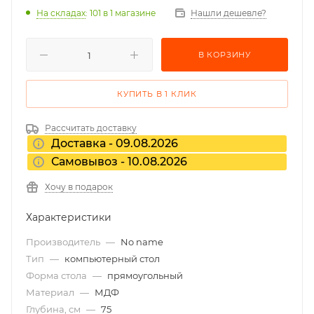
На складах
: 101
в 1 магазине
Нашли дешевле?
В КОРЗИНУ
КУПИТЬ В 1 КЛИК
Рассчитать доставку
Доставка - 09.08.2026
Самовывоз - 10.08.2026
Хочу в подарок
Характеристики
Производитель
—
No name
Тип
—
компьютерный стол
Форма стола
—
прямоугольный
Материал
—
МДФ
Глубина, см
—
75