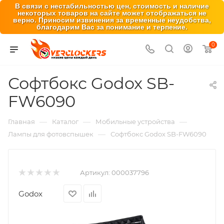
В связи с нестабильностью цен, стоимость и наличие
некоторых товаров на сайте может отображаться не
верно. Приносим извинения за временные неудобства,
благодарим Вас за понимание и терпение.
0
Софтбокс Godox SB-
FW6090
—
—
—
Главная
Каталог
Мобильные устройства
—
Лампы для фотовспышек
Софтбокс Godox SB-FW6090
Артикул:
000037796
Godox