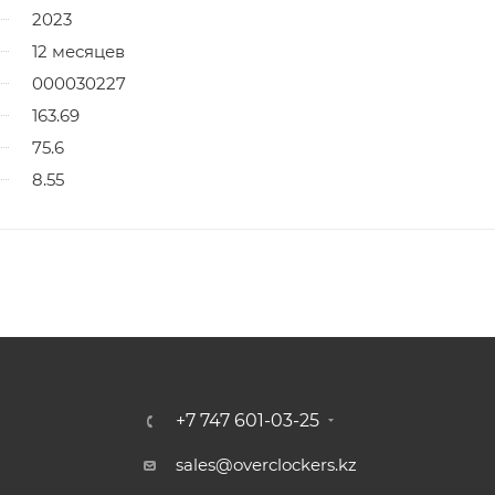
2023
12 месяцев
000030227
163.69
75.6
8.55
+7 747 601-03-25
sales@overclockers.kz