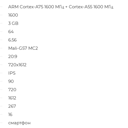
ARM Cortex-A75 1600 МГц + Cortex-A55 1600 МГц
1600
3 GB
64
6.56
Mali-G57 MC2
20:9
720x1612
IPS
90
720
1612
267
16
смартфон