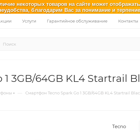
аличие некоторых товаров на сайте может отображат
неудобства, благодарим Вас за понимание и терпение
Акции
Услуги
Гарантийное обслуживание
Контакты
1 3GB/64GB KL4 Startrail B
—
тфоны
Смартфон Tecno Spark Go 1 3GB/64GB KL4 Startrail Bla
Tecno