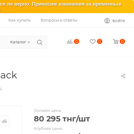
ься не верно. Приносим извинения за временные
.
Как купить
Вопросы и ответы
ВОЙТИ
0
0
0
Каталог
lack
ck
Онлайн цена
80 295
тнг
/шт
Клубная цена