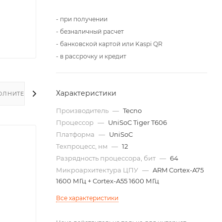
- при получении
- безналичный расчет
- банковской картой или Kaspi QR
- в рассрочку и кредит
Характеристики
ОЛНИТЕЛЬНО
Производитель
—
Tecno
Процессор
—
UniSoC Tiger T606
Платформа
—
UniSoC
Техпроцесс, нм
—
12
Разрядность процессора, бит
—
64
Микроархитектура ЦПУ
—
ARM Cortex-A75
1600 МГц + Cortex-A55 1600 МГц
Все характеристики