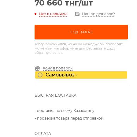
70 660
тнг
/шт
Нет в наличии
Нашли дешевле?
ПОД ЗАКАЗ
Товар закончился, но наши менеджеры проверят,
можем ли мы оформить для Вас заказ, и дадут
обратную связь.
Хочу в подарок
Самовывоз -
БЫСТРАЯ ДОСТАВКА
- доставка по всему Казахстану
- проверка товара перед отправкой
ОПЛАТА