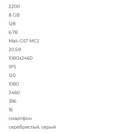
2200
8 GB
128
6.78
Mali-G57 MC2
20.5:9
1080x2460
IPS
120
1080
2460
396
16
смартфон
серебристый, серый