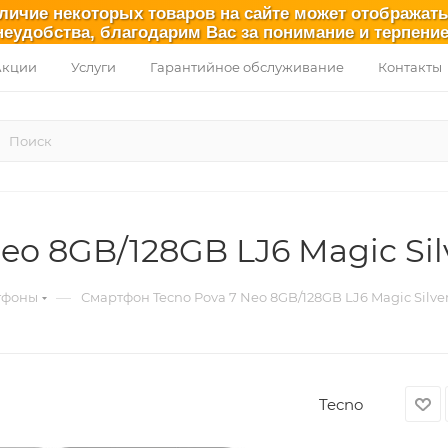
аличие некоторых товаров на сайте может отображат
неудобства, благодарим Вас за понимание и терпение
Акции
Услуги
Гарантийное обслуживание
Контакты
eo 8GB/128GB LJ6 Magic Sil
—
тфоны
Смартфон Tecno Pova 7 Neo 8GB/128GB LJ6 Magic Silve
Tecno