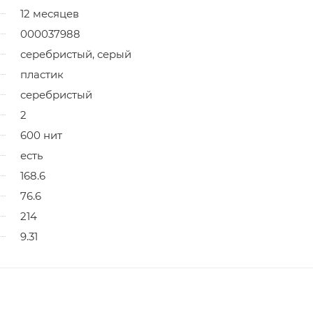
12 месяцев
000037988
серебристый, серый
пластик
серебристый
2
600 нит
есть
168.6
76.6
214
9.31